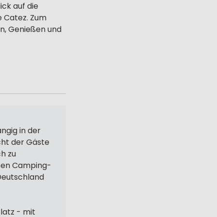
ck auf die
e Catez. Zum
en, Genießen und
ängig in der
cht der Gäste
ch zu
roßen Camping-
 Deutschland
atz - mit