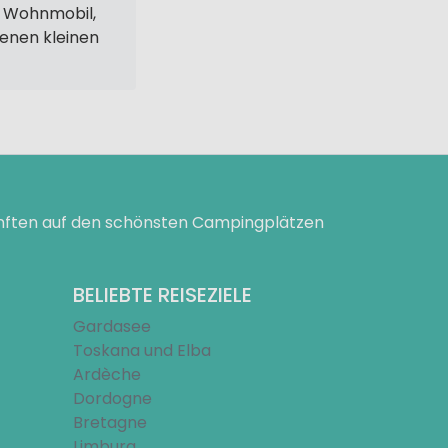
n Wohnmobil,
genen kleinen
ünften auf den schönsten Campingplätzen
BELIEBTE REISEZIELE
Gardasee
Toskana und Elba
Ardèche
Dordogne
Bretagne
Limburg