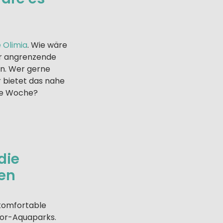
e Olimia
. Wie wäre
er angrenzende
rn. Wer gerne
r bietet das nahe
nze Woche?
die
gen
 komfortable
oor-Aquaparks.