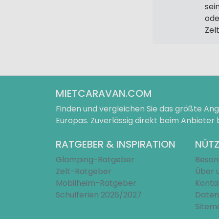
sei
ode
Zelt
MIETCARAVAN.COM
Finden und vergleichen Sie das größte A
Europas. Zuverlässig direkt beim Anbieter
RATGEBER & INSPIRATION
NÜTZ
Glamping-Ratgeber
Beson
Zelt-Ratgeber
Über 
Mobilheim-Ratgeber
Konta
Schulferien 2026/2027
Daten
Sitem