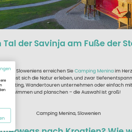
 Tal der Savinja am Fuße der St
ungen
r Mitte Sloweniens erreichen Sie
Camping Menina
im Her
 hier lässt sich die Natur erleben, und zwar tiefenentspann
sere
ren, Rafting, Wandertouren unternehmen oder einfach mi
in
 den
len, schwimmen und planschen – die Auswahl ist groß!
en
unterwegs nach Kroatien? Wie 