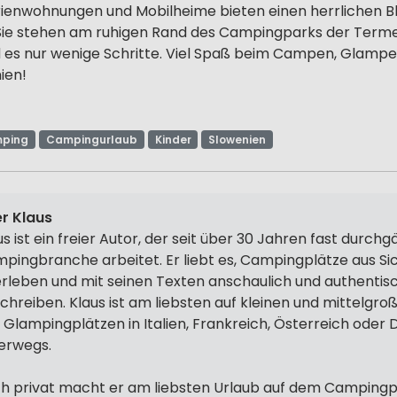
rienwohnungen und Mobilheime bieten einen herrlichen Bli
Sie stehen am ruhigen Rand des Campingparks der Term
 es nur wenige Schritte. Viel Spaß beim Campen, Glamp
ien!
mping
Campingurlaub
Kinder
Slowenien
r Klaus
us ist ein freier Autor, der seit über 30 Jahren fast durchg
pingbranche arbeitet. Er liebt es, Campingplätze aus Si
erleben und mit seinen Texten anschaulich und authentis
chreiben. Klaus ist am liebsten auf kleinen und mittelg
 Glampingplätzen in Italien, Frankreich, Österreich oder
erwegs.
h privat macht er am liebsten Urlaub auf dem Campingpl