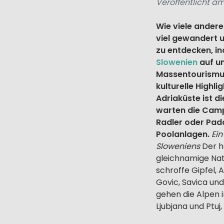
Veröffentlicht am
Wie viele andere
viel gewandert 
zu entdecken, in
Slowenien
auf un
Massentourismus
kulturelle Highli
Adriaküste ist d
warten die Camp
Radler oder Padd
Poolanlagen.
Ein
Sloweniens
Der h
gleichnamige Nati
schroffe Gipfel, 
Govic, Savica und
gehen die Alpen 
Ljubjana und Ptuj,