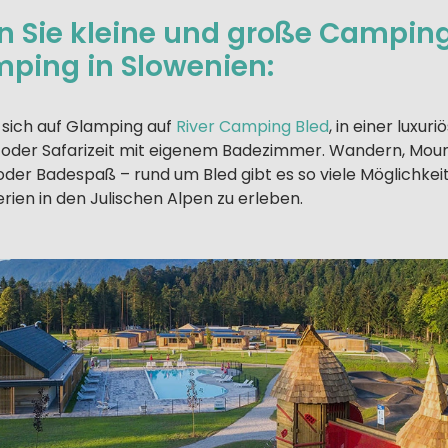
n Sie kleine und große Campin
mping in Slowenien:
 sich auf Glamping auf
River Camping Bled
, in einer luxur
- oder Safarizeit mit eigenem Badezimmer. Wandern, Moun
oder Badespaß – rund um Bled gibt es so viele Möglichkei
rien in den Julischen Alpen zu erleben.