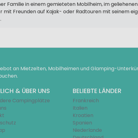
ner Familie in einem gemieteten Mobilheim, im geliehene
r mit Freunden auf Kajak- oder Radtouren mit seinem ei
.
ngebot an Mietzelten, Mobilheimen und Glamping-Unterk
 buchen.
LICH & ÜBER UNS
BELIEBTE LÄNDER
dere Campingplätze
Frankreich
uns
Italien
kt
Kroatien
schutz
Spanien
ap
Niederlande
Deutschland