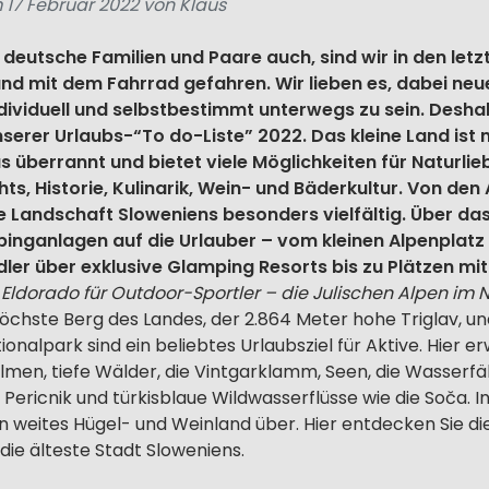
 17 Februar 2022 von Klaus
 deutsche Familien und Paare auch, sind wir in den letz
und mit dem Fahrrad gefahren. Wir lieben es, dabei ne
dividuell und selbstbestimmt unterwegs zu sein. Desha
serer Urlaubs-“To do-Liste” 2022. Das kleine Land ist
 überrannt und bietet viele Möglichkeiten für Naturli
ghts, Historie, Kulinarik, Wein- und Bäderkultur. Von den 
ie Landschaft Sloweniens besonders vielfältig. Über das
inganlagen auf die Urlauber – vom kleinen Alpenplatz
ler über exklusive Glamping Resorts bis zu Plätzen mi
 Eldorado für Outdoor-Sportler – die Julischen Alpen im
öchste Berg des Landes, der 2.864 Meter hohe Triglav, un
onalpark sind ein beliebtes Urlaubsziel für Aktive. Hier e
Almen, tiefe Wälder, die Vintgarklamm, Seen, die Wasserfä
 Pericnik und türkisblaue Wildwasserflüsse wie die Soča. 
in weites Hügel- und Weinland über. Hier entdecken Sie d
 die älteste Stadt Sloweniens.