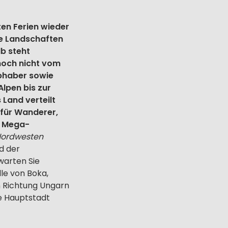
ten Ferien wieder
ue Landschaften
lb steht
 noch nicht vom
ebhaber sowie
Alpen bis zur
 Land verteilt
 für Wanderer,
t Mega-
 Nordwesten
d der
rwarten Sie
lle von Boka,
In Richtung Ungarn
ie Hauptstadt