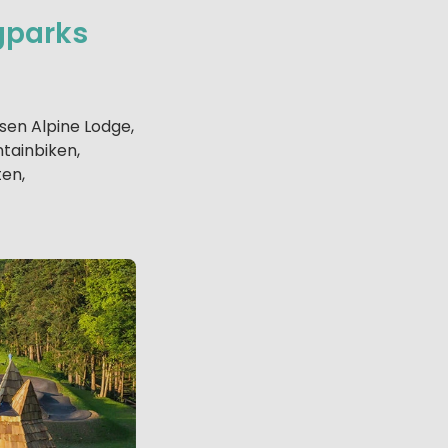
gparks
iösen Alpine Lodge,
tainbiken,
ten,