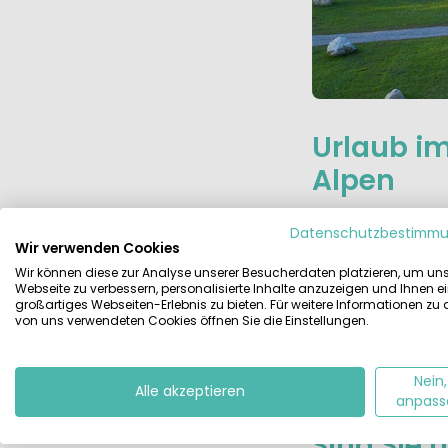
Urlaub im
Alpen
Datenschutzbestimm
Etwas mehr in de
Wir verwenden Cookies
Savinjatals. Auch
Wir können diese zur Analyse unserer Besucherdaten platzieren, um un
Action. Kajakfah
Webseite zu verbessern, personalisierte Inhalte anzuzeigen und Ihnen e
großartiges Webseiten-Erlebnis zu bieten. Für weitere Informationen zu
kleinen See chil
von uns verwendeten Cookies öffnen Sie die Einstellungen.
Nein,
Alle akzeptieren
anpass
Sind Sie 