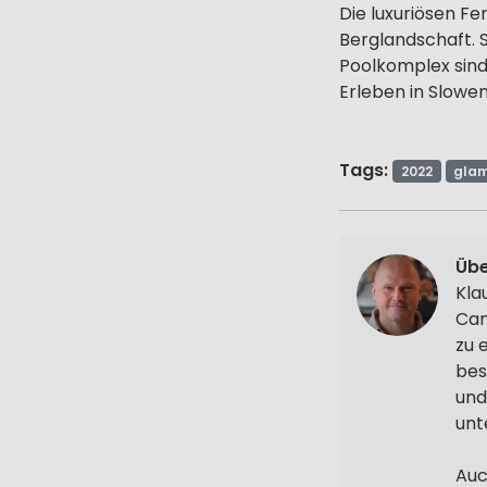
Die luxuriösen Fe
Berglandschaft. 
Poolkomplex sind
Erleben in Slowen
Tags:
2022
gla
Übe
Kla
Cam
zu 
bes
und
unt
Auc