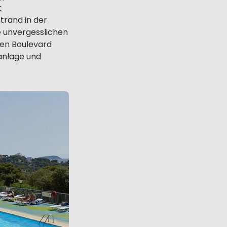
t
trand in der
 unvergesslichen
den Boulevard
anlage und