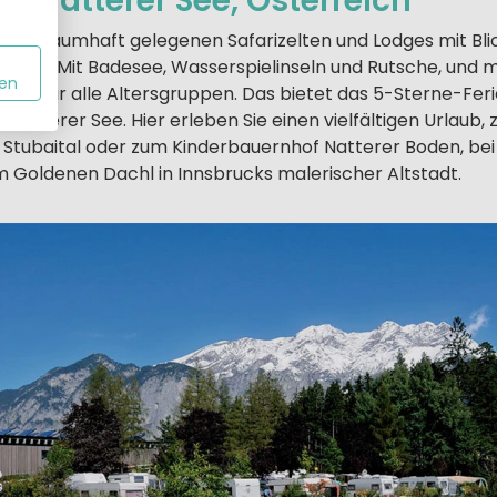
g Natterer See, Österreich
. Mit traumhaft gelegenen Safarizelten und Lodges mit Blic
ipfel. Mit Badesee, Wasserspielinseln und Rutsche, und m
en
deen für alle Altersgruppen. Das bietet das 5-Sterne-Fer
atterer See. Hier erleben Sie einen vielfältigen Urlaub, 
tubaital oder zum Kinderbauernhof Natterer Boden, bei 
 Goldenen Dachl in Innsbrucks malerischer Altstadt.