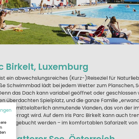
rc Birkelt, Luxemburg
st ein abwechslungsreiches (Kurz-)Reiseziel für Naturli
roße Schwimmbad lädt bei jedem Wetter zum Planschen,
Denn das Dach kann variabel geöffnet oder geschlossen 
en überdachten Spielplatz, und die ganze Familie „erwand
t es ins mittelalterlich anmutende Vianden, das von der 
ungen
g überragt wird. Auf dem Iris Parc Birkelt kann auch tre
ping) gebucht werden – im komfortablen Safarizelt von
sere
in
 den