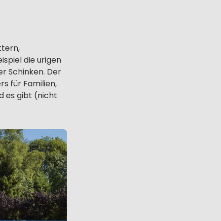
ttern,
spiel die urigen
er Schinken. Der
 für Familien,
 es gibt (nicht