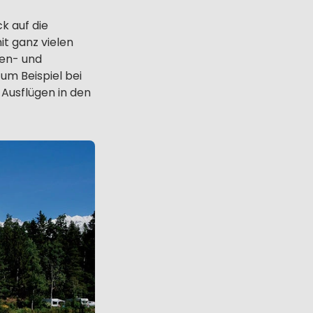
k auf die
it ganz vielen
ien- und
zum Beispiel bei
Ausflügen in den