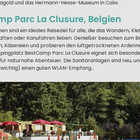
agold und das Hermann-Hesse-Museum in Calw.
p Parc La Clusure, Belgien
n sind ein ideales Reiseziel für alle, die das Wandern, Kle
aften oder Kanufahren lieben. Genießer besuchen zum Bei
n, Käsereien und probieren den luftgetrockneten Ardenn
ingplatz BestCamp Parc La Clusure eignet sich besonders
ür naturnahe Abenteuer. Die Sanitäranlagen sind neu, und
r wichtig) einen guten WLAN-Empfang…