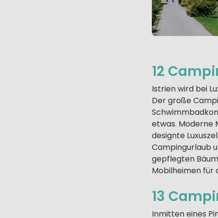
12 Campi
Istrien wird bei
Der große Camping
Schwimmbadkompl
etwas. Moderne M
designte Luxusze
Campingurlaub un
gepflegten Bäume
Mobilheimen für
13 Campi
Inmitten eines P