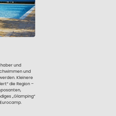
ebhaber und
 Schwimmen und
werden. Kleinere
ert“ die Region –
imposanten,
ndiges „Glamping“
 Eurocamp.