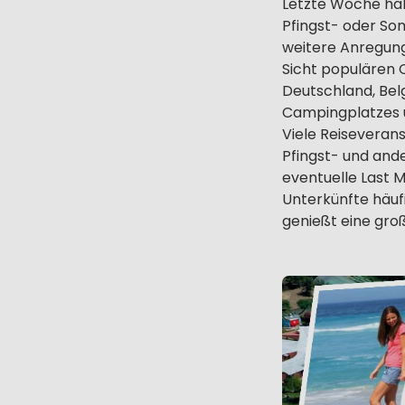
Letzte Woche hab
Pfingst- oder Som
weitere Anregunge
Sicht populären C
Deutschland, Bel
Campingplatzes 
Viele Reiseveran
Pfingst- und and
eventuelle Last 
Unterkünfte häuf
genießt eine gro