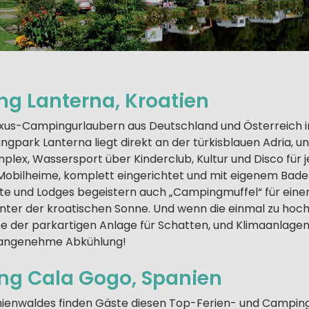
ng Lanterna, Kroatien
 Luxus-Campingurlaubern aus Deutschland und Österreich 
park Lanterna liegt direkt an der türkisblauen Adria, un
ex, Wassersport über Kinderclub, Kultur und Disco für
obilheime, komplett eingerichtet und mit eigenem Bade
lte und Lodges begeistern auch „Campingmuffel“ für ein
ter der kroatischen Sonne. Und wenn die einmal zu hoch 
 der parkartigen Anlage für Schatten, und Klimaanlagen 
 angenehme Abkühlung!
ng Cala Gogo, Spanien
inienwaldes finden Gäste diesen Top-Ferien- und Campin