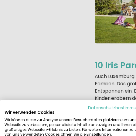
10 Iris Pa
Auch Luxemburg i
Familien. Das g
Entspannen ein. 
Kinder erobern d
zum Beispiel geh
Datenschutzbestimm
gleichnamigen Bur
Wir verwenden Cookies
(glamourous cam
Wir können diese zur Analyse unserer Besucherdaten platzieren, um un
Webseite zu verbessern, personalisierte Inhalte anzuzeigen und Ihnen e
großartiges Webseiten-Erlebnis zu bieten. Für weitere Informationen zu
von uns verwendeten Cookies öffnen Sie die Einstellungen.