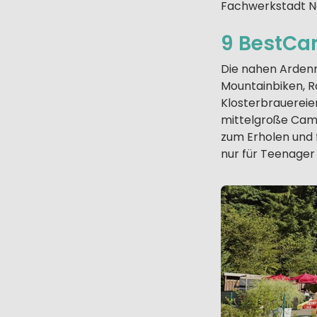
Fachwerkstadt N
9 BestCam
Die nahen Ardenne
Mountainbiken, R
Klosterbrauereie
mittelgroße Camp
zum Erholen und f
nur für Teenage