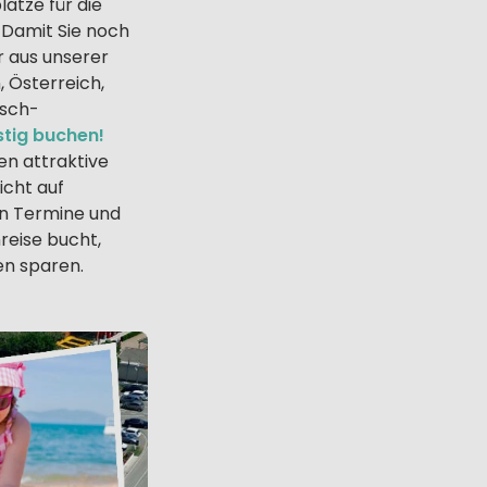
ätze für die
 Damit Sie noch
er aus unserer
, Österreich,
nsch-
stig buchen!
en attraktive
icht auf
en Termine und
reise bucht,
en sparen.