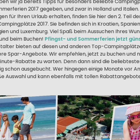
en wir ja bereits Tipps für besonders beliebte Campingpl
merferien 2017 gegeben, und zwar in Holland und Italien.
n für Ihren Urlaub erhalten, finden Sie hier den 2. Teil d
ampingplätze 2017. Sie befinden sich in Kroatien, Spanien
gien und Luxemburg. Viel Spaß beim Aussuchen Ihres Wu
und beim Buchen!
Pfingst- und Sommerferien jetzt gün
stalter bieten auf diesen und anderen Top-Campingplätz
ere Spar-Angebote. Wir empfehlen, jetzt zu buchen und n
Minute-Rabatte zu warten. Denn dann sind die beliebtest
ig schon ausgebucht. Wer hingegen einige Monate vor An
ße Auswahl und kann ebenfalls mit tollen Rabattangebot