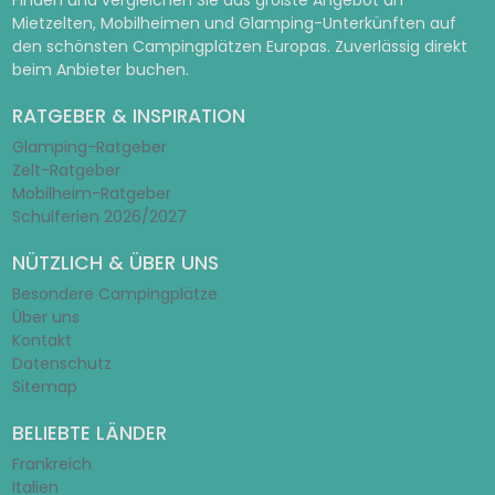
Finden und vergleichen Sie das größte Angebot an
Mietzelten, Mobilheimen und Glamping-Unterkünften auf
den schönsten Campingplätzen Europas. Zuverlässig direkt
beim Anbieter buchen.
RATGEBER & INSPIRATION
Glamping-Ratgeber
Zelt-Ratgeber
Mobilheim-Ratgeber
Schulferien 2026/2027
NÜTZLICH & ÜBER UNS
Besondere Campingplätze
Über uns
Kontakt
Datenschutz
Sitemap
BELIEBTE LÄNDER
Frankreich
Italien