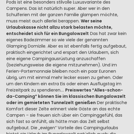
Pods ist eine besonders stilvolle Luxusvariante des
Campens. Das ist natürlich super. Aber wer in den
Schulferien mit der ganzen Familie glampen möchte,
muss meist auch allerlei berappen.
Wer seine
Urlaubskasse nicht allzu stark belasten möchte,
entscheidet sich für ein Bungalowzelt
Das hat zwar kein
eigenes Badezimmer so wie viele der genannten
Glamping Domizile. Aber es ist ebenfalls fertig aufgebaut,
praktisch eingerichtet und erspart den Urlaubern, sich
eine eigene Campingausrüstung anzuschaffen
(beziehungsweise die eigene mitzunehmen). Und im
Ferien-Portemonnaie bleiben noch ein paar Euronen
übrig, um mit einmal mehr lecker essen zu gehen. Oder
um den Kindern ein extra Eis oder einen Ausflugstag im
Freizeitpark zu spendieren….
Preiswertes “Alles-schon-
da-Camping” können Sie im klassischen Bungalowzelt
oder im gemieteten Tunnelzelt genießen
Der praktische
Komfort dieser Zelte erinnert viele Gäste an das echte
Campen – sie freuen sich über ein Campinggefühl, das
sich fast so anfühlt, als hätte man das Zelt selbst
aufgebaut. Die „ewigen“ Vorteile des Campingurlaubs
bietet ein Urlaub im Bungalowzelt natürlich auch: die