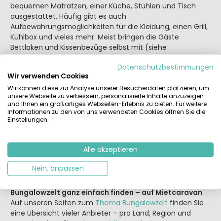
bequemen Matratzen, einer Küche, Stühlen und Tisch
ausgestattet. Häufig gibt es auch
Aufbewahrungsmöglichkeiten für die Kleidung, einen Grill,
Kühlbox und vieles mehr. Meist bringen die Gäste
Bettlaken und Kissenbezüge selbst mit (siehe
Detailbeschreibungen der Anbieter). Und Wasser zum
Datenschutzbestimmungen
Kochen, Dusche und WC? Das bieten die Campingplätze,
Wir verwenden Cookies
auf denen die Bungalowzelte aufgebaut sind. Meist sind
Wir können diese zur Analyse unserer Besucherdaten platzieren, um
es nur ein paar Schritte zu gepflegten Sanitäranlagen,
unsere Webseite zu verbessern, personalisierte Inhalte anzuzeigen
Wasch- und Abwaschgelegenheiten.
Ein wichtiger
und Ihnen ein großartiges Webseiten-Erlebnis zu bieten. Für weitere
Vorteil für Urlauber mit Hund
In vielen Mobilheimen und
Informationen zu den von uns verwendeten Cookies öffnen Sie die
Glamping Lodges ist es nicht erlaubt, seinen Hund
Einstellungen.
mitzubringen. Dadurch schränkt sich die Auswahl oft ein.
In Bungalowzelten sind hingegen oft Hunde erlaubt –
Alle akzeptieren
insbesondere, wenn auch der gesamte Campingplatz
Hunde willkommen heißt. Familien mit Hund haben also
Nein, anpassen
viel mehr Wahlmöglichkeiten, wenn Sie nach einem
Bungalowzelt-Urlaub Ausschau halten.
Ihr Wunsch-
Bungalowzelt ganz einfach finden – auf Mietcaravan
Auf unseren Seiten zum
Thema Bungalowzelt
finden Sie
eine Übersicht vieler Anbieter – pro Land, Region und