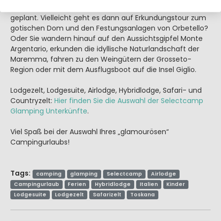
familiengerechter Animation wird der nächste Urlaubstag
geplant. Vielleicht geht es dann auf Erkundungstour zum
gotischen Dom und den Festungsanlagen von Orbetello?
Oder Sie wandern hinauf auf den Aussichtsgipfel Monte
Argentario, erkunden die idyllische Naturlandschaft der
Maremma, fahren zu den Weingütern der Grosseto-
Region oder mit dem Ausflugsboot auf die Insel Giglio.
Lodgezelt, Lodgesuite, Airlodge, Hybridlodge, Safari- und
Countryzelt:
Hier finden Sie die Auswahl der Selectcamp
Glamping Unterkünfte
.
Viel Spaß bei der Auswahl Ihres „glamourösen“
Campingurlaubs!
Tags:
camping
glamping
Selectcamp
Airlodge
Campingurlaub
Ferien
Hybridlodge
Italien
Kinder
Lodgesuite
Lodgezelt
Safarizelt
Toskana