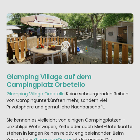
Glamping Village auf dem
Campingplatz Orbetello
Glamping Village Orbetello
Keine schnurgeraden Reihen
von Campingunterkünften mehr, sondern viel
Privatsphäre und gemütliche Nachbarschaft.
Sie kennen es vielleicht von einigen Campingplätzen –
unzählige Wohnwagen, Zelte oder auch Miet-Unterkünfte
stehen in langen Reihen relativ eng beieinander. Beim
Konzept der
Glamping-Dörfer
ist das anders: Die