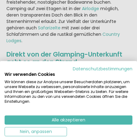
freistehender, nostalgischer Badewanne buchen.
Camping auf zwei Etagen ist in der
Airlodge
möglich,
deren transparentes Dach den Blick in den
Sternenhimmel erlaubt. Zur Vielfalt der Unterkünfte
gehören auch
Safarizelte
mit zwei oder drei
Schlafzimmern und die rustikal gemütlichen
Country
Lodges
.
Direkt von der Glamping-Unterkunft
geht es an den Strand
Datenschutzbestimmungen
Ein Camping- und Glampingtag beginnt gut erholt mit
Wir verwenden Cookies
einem Frühstück auf der Terrasse. Danach geht es direkt
Wir können diese zur Analyse unserer Besucherdaten platzieren, um
an den weitläufigen Sandstrand, der nur rund 70 Meter
unsere Webseite zu verbessern, personalisierte Inhalte anzuzeigen
von den Campingunterkünften entfernt ist. Oder die
und Ihnen ein großartiges Webseiten-Erlebnis zu bieten. Für weitere
Kinder erobern das Erlebnisschwimmbad, während die
Informationen zu den von uns verwendeten Cookies öffnen Sie die
Einstellungen.
Eltern einige Bahnen im Semi-Olympiapool schwimmen
oder im Whirlpool relaxen. Abends entspannen sich die
Urlauber auf der Veranda ihres Glampingzeltes, oder die
Alle akzeptieren
Feriendorfgemeinde trifft sich in Pizzeria und im
Ristorante auf der Piazza des Campingplatzes. Bei
Nein, anpassen
toskanischen Spezialitäten, Cappuccino, Eis und