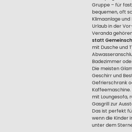
Gruppe – für fas
bequemen, oft sc
Klimaanlage und 
Urlaub in der Vor
Veranda gehören 
statt Gemeinsch
mit Dusche und T
Abwasseranschlus
Badezimmer oder,
Die meisten Glam
Geschirr und Bes
Gefrierschrank o
Kaffeemaschine.
mit Loungesofa, r
Gasgrill zur Aus
Das ist perfekt f
wenn die Kinder i
unter dem Ster