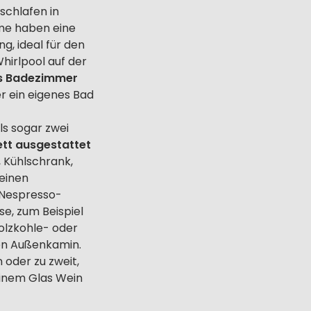
schlafen in
ime haben eine
, ideal für den
hirlpool auf der
es Badezimmer
r ein eigenes Bad
s sogar zwei
ett ausgestattet
 Kühlschrank,
einen
 Nespresso-
e, zum Beispiel
olzkohle- oder
en Außenkamin.
n oder zu zweit,
 einem Glas Wein