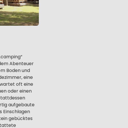
 „camping“
 dem Abenteuer
stem Boden und
dezimmer, eine
artet oft eine
uen oder einen
Stattdessen
ertig aufgebaute
s Einschlagen
 kein gebücktes
tattete