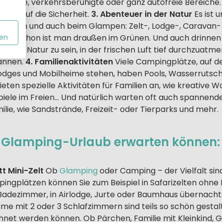
elplätze, verkehrsberuhigte oder ganz autofreie Bereich
nal auf die Sicherheit.
3. Abenteuer in der Natur
Es ist 
ampen und auch beim Glampen: Zelt-, Lodge-, Caravan-
 und schon ist man draußen im Grünen. Und auch drinnen 
en
mit der Natur zu sein, in der frischen Luft tief durchzuatm
pannen.
4. Familienaktivitäten
Viele Campingplätze, auf 
odges und Mobilheime stehen, haben Pools, Wasserrutsch
ieten spezielle Aktivitäten für Familien an, wie kreative 
piele im Freien… Und natürlich warten oft auch spannende
ilie, wie Sandstrände, Freizeit- oder Tierparks und mehr.
 Glamping-Urlaub erwarten können:
t Mini-Zelt
Ob
Glamping
oder Camping – der Vielfalt si
pingplätzen können Sie zum Beispiel in Safarizelten ohne
Badezimmer, in Airlodge, Jurte oder Baumhaus übernacht
ime mit 2 oder 3 Schlafzimmern sind teils so schön gestalte
net werden können. Ob Pärchen, Familie mit Kleinkind, G