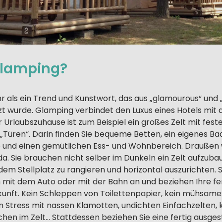
Glamping?
r als ein Trend und Kunstwort, das aus „glamourous“ und
 wurde. Glamping verbindet den Luxus eines Hotels mit
r Urlaubszuhause ist zum Beispiel ein großes Zelt mit fe
Türen“. Darin finden Sie bequeme Betten, ein eigenes Ba
und einen gemütlichen Ess- und Wohnbereich. Draußen w
a. Sie brauchen nicht selber im Dunkeln ein Zelt aufzuba
m Stellplatz zu rangieren und horizontal auszurichten. 
ch mit dem Auto oder mit der Bahn an und beziehen Ihre f
nft. Kein Schleppen von Toilettenpapier, kein mühsame
in Stress mit nassen Klamotten, undichten Einfachzelten,
hen im Zelt… Stattdessen beziehen Sie eine fertig ausges