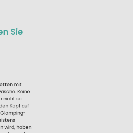
en Sie
Betten mit
wäsche. Keine
 nicht so
den Kopf auf
Glamping-
eistens
n wird, haben