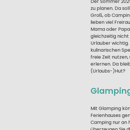
Der Sommer 2025 s
zu planen. Da soll
Groß, ob Camping
lieben viel Freir
Mama oder Papa t
gleichzeitig nich
Urlauber wichtig.
kulinarischen Sp
freie Zeit nutzen
erlernen. Da blei
(Urlaubs-)Hut?
Glamping
Mit Glamping kön
Ferienhauses geni
Camping nur an 
überzeugen Sie d