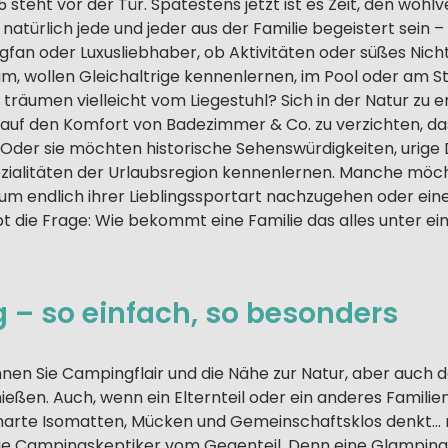
teht vor der Tür. Spätestens jetzt ist es Zeit, den wohl
 natürlich jede und jeder aus der Familie begeistert sein –
fan oder Luxusliebhaber, ob Aktivitäten oder süßes Nicht
aum, wollen Gleichaltrige kennenlernen, im Pool oder am S
räumen vielleicht vom Liegestuhl? Sich in der Natur zu e
t auf den Komfort von Badezimmer & Co. zu verzichten, das 
 Oder sie möchten historische Sehenswürdigkeiten, urige 
ezialitäten der Urlaubsregion kennenlernen. Manche möc
, um endlich ihrer Lieblingssportart nachzugehen oder ein
bt die Frage: Wie bekommt eine Familie das alles unter ei
 – so einfach, so besonders
nen Sie Campingflair und die Nähe zur Natur, aber auch 
eßen. Auch, wenn ein Elternteil oder ein anderes Familien
harte Isomatten, Mücken und Gemeinschaftsklos denkt…
ie Campingskeptiker vom Gegenteil. Denn eine Glampin