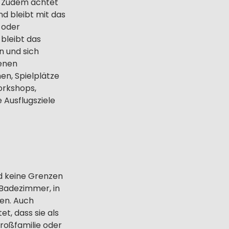
e. Zudem achtet
und bleibt mit das
 oder
bleibt das
en und sich
denen
en, Spielplätze
Workshops,
 Ausflugsziele
nd keine Grenzen
 Badezimmer, in
en. Auch
t, dass sie als
roßfamilie oder