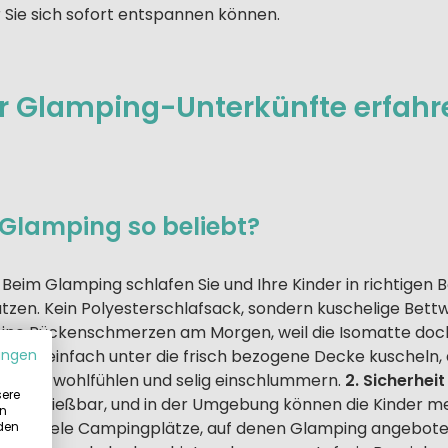
r Sie sich sofort entspannen können.
r Glamping-Unterkünfte erfahr
Glamping so beliebt?
Beim Glamping schlafen Sie und Ihre Kinder in richtigen 
en. Kein Polyesterschlafsack, sondern kuschelige Bett
eine Rückenschmerzen am Morgen, weil die Isomatte doch
ern einfach unter die frisch bezogene Decke kuscheln, 
ungen
 betten, wohlfühlen und selig einschlummern.
2. Sicherheit
sere
 abschließbar, und in der Umgebung können die Kinder m
in
len. Viele Campingplätze, auf denen Glamping angebote
 den