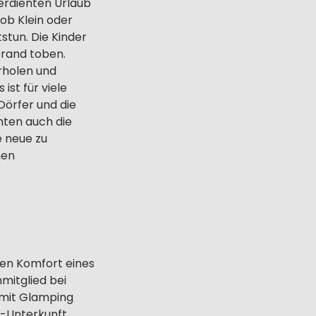
verdienten Urlaub
 ob Klein oder
stun. Die Kinder
trand toben.
rholen und
ist für viele
Dörfer und die
hten auch die
e neue zu
nen
den Komfort eines
mitglied bei
 mit Glamping
g-Unterkunft