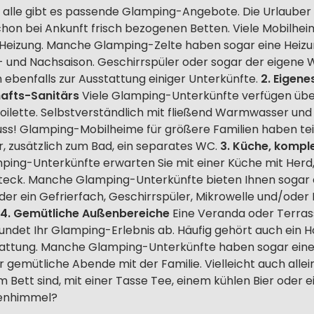
t alle gibt es passende Glamping-Angebote. Die Urlauber 
hon bei Ankunft frisch bezogenen Betten. Viele Mobilhe
Heizung. Manche Glamping-Zelte haben sogar eine Heizung
- und Nachsaison. Geschirrspüler oder sogar der eigene W
ebenfalls zur Ausstattung einiger Unterkünfte.
2. Eigen
afts-Sanitärs
Viele Glamping-Unterkünfte verfügen übe
oilette. Selbstverständlich mit fließend Warmwasser und
s! Glamping-Mobilheime für größere Familien haben teil
 zusätzlich zum Bad, ein separates WC.
3. Küche, kompl
ping-Unterkünfte erwarten Sie mit einer Küche mit Herd,
teck. Manche Glamping-Unterkünfte bieten Ihnen sogar 
der ein Gefrierfach, Geschirrspüler, Mikrowelle und/oder
4. Gemütliche Außenbereiche
Eine Veranda oder Terrass
undet Ihr Glamping-Erlebnis ab. Häufig gehört auch ein H
stattung. Manche Glamping-Unterkünfte haben sogar ein
ür gemütliche Abende mit der Familie. Vielleicht auch allei
m Bett sind, mit einer Tasse Tee, einem kühlen Bier oder
nenhimmel?