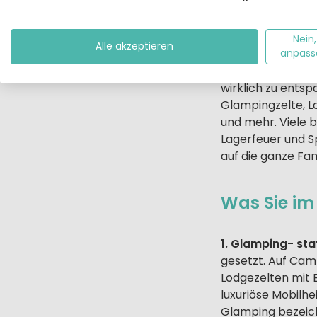
auch sichere Spi
das Campingperso
Schönste beim C
Nein,
Alle akzeptieren
Mobilheimtür auf
anpass
Gefühl, fast eins 
wirklich zu ents
Glampingzelte, L
und mehr. Viele b
Lagerfeuer und S
auf die ganze Fam
Was Sie im
1. Glamping- stat
gesetzt. Auf Cam
Lodgezelten mit 
luxuriöse Mobilhe
Glamping bezeich