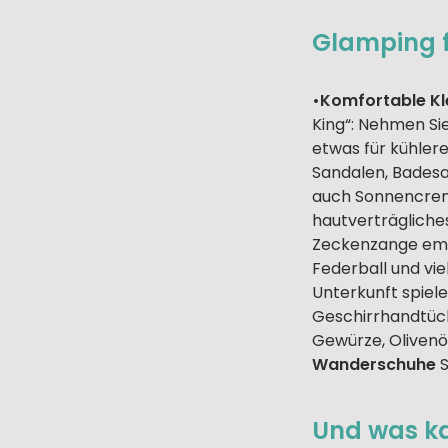
Glamping f
•Komfortable Kl
King“: Nehmen Sie
etwas für kühle
Sandalen, Badesa
auch Sonnencrem
hautverträgliche
Zeckenzange em
Federball und vie
Unterkunft spiel
Geschirrhandtüch
Gewürze, Olivenöl
Wanderschuhe
S
Und was k