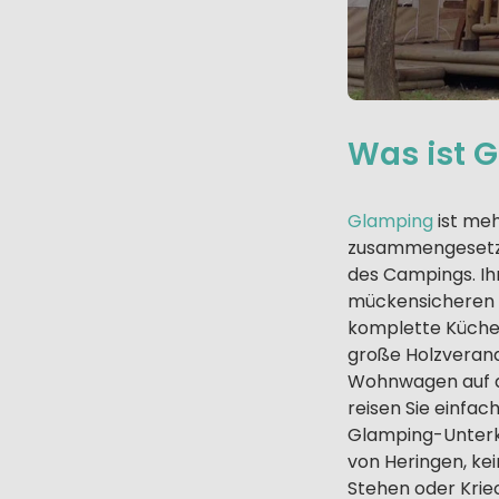
Was ist 
Glamping
ist meh
zusammengesetzt
des Campings. Ih
mückensicheren „
komplette Küche 
große Holzverand
Wohnwagen auf de
reisen Sie einfa
Glamping-Unterku
von Heringen, ke
Stehen oder Kriec