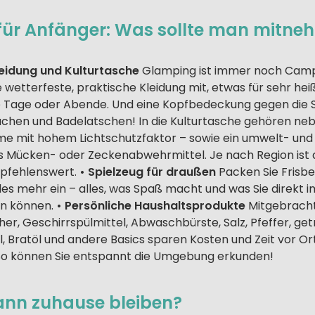
ür Anfänger: Was sollte man mitne
eidung und Kulturtasche
Glamping ist immer noch Campi
 wetterfeste, praktische Kleidung mit, etwas für sehr he
re Tage oder Abende. Und eine Kopfbedeckung gegen die
chen und Badelatschen! In die Kulturtasche gehören neb
e mit hohem Lichtschutzfaktor – sowie ein umwelt- und
s Mücken- oder Zeckenabwehrmittel. Je nach Region ist 
pfehlenswert.
• Spielzeug für draußen
Packen Sie Frisbe
les mehr ein – alles, was Spaß macht und was Sie direkt 
en können.
• Persönliche Haushaltsprodukte
Mitgebrach
er, Geschirrspülmittel, Abwaschbürste, Salz, Pfeffer, ge
, Bratöl und andere Basics sparen Kosten und Zeit vor Or
o können Sie entspannt die Umgebung erkunden!
ann zuhause bleiben?