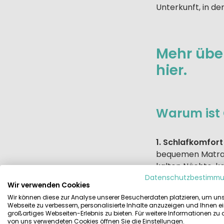
Unterkunft, in de
Mehr übe
hier.
Warum ist 
1. Schlafkomfort
bequemen Matratz
kalten Nächte, k
bequem war… sond
Datenschutzbestimm
Wir verwenden Cookies
richtigen Kissen
Wir können diese zur Analyse unserer Besucherdaten platzieren, um un
Unterkünfte sind
Webseite zu verbessern, personalisierte Inhalte anzuzeigen und Ihnen e
unbeschwert spie
großartiges Webseiten-Erlebnis zu bieten. Für weitere Informationen zu
von uns verwendeten Cookies öffnen Sie die Einstellungen.