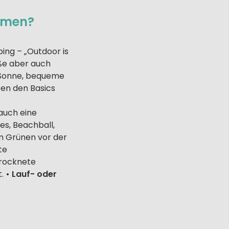
hmen?
ng – „Outdoor is
iße aber auch
 Sonne, bequeme
en den Basics
auch eine
es, Beachball,
im Grünen vor der
te
trocknete
t.
• Lauf- oder