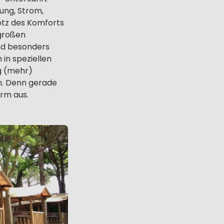
tung, Strom,
otz des Komforts
 großen
und besonders
n speziellen
g (mehr)
n. Denn gerade
rm aus.