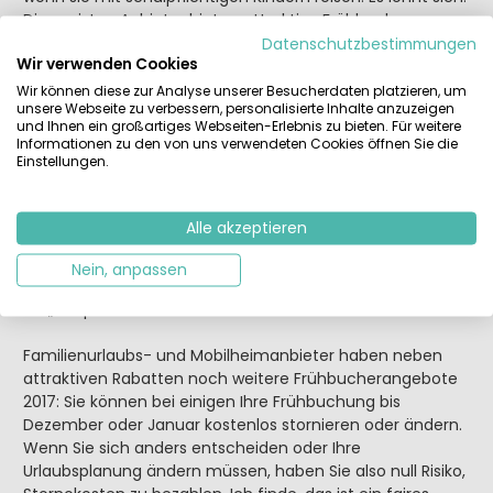
Die meisten Anbieter bieten attraktive Frühbucher-
Rabatte. Mit dem ersparten Geld ist vielleicht das ein oder
Datenschutzbestimmungen
Wir verwenden Cookies
andere Eis mehr drin… oder sogar noch ein zusätzlicher
Herbst- oder Osterurlaub.
Wir können diese zur Analyse unserer Besucherdaten platzieren, um
unsere Webseite zu verbessern, personalisierte Inhalte anzuzeigen
und Ihnen ein großartiges Webseiten-Erlebnis zu bieten. Für weitere
Wunschplatz sichern, ohne Risiko
Informationen zu den von uns verwendeten Cookies öffnen Sie die
Einstellungen.
Buchen Sie rechtzeitig Ihren Campingfavoriten, Ihr
Mobilheim oder Ihr luxuriöses „Glamping“-Zelt. Wenn Sie
an die Schulferientermine gebunden sind, empfehle ich
Alle akzeptieren
tatsächlich, schon ein Jahr vorher zu buchen – aus
eigener Erfahrung… Nicht nur meine Frau und ich, auch
Nein, anpassen
unsere Tochter war schon einmal sehr enttäuscht, weil
wir „zu spät dran“ waren.
Familienurlaubs- und Mobilheimanbieter haben neben
attraktiven Rabatten noch weitere Frühbucherangebote
2017: Sie können bei einigen Ihre Frühbuchung bis
Dezember oder Januar kostenlos stornieren oder ändern.
Wenn Sie sich anders entscheiden oder Ihre
Urlaubsplanung ändern müssen, haben Sie also null Risiko,