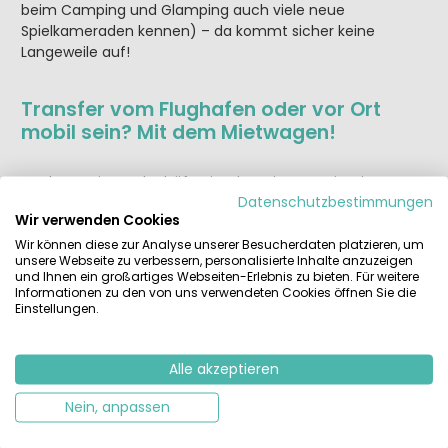
beim Camping und Glamping auch viele neue
Spielkameraden kennen) – da kommt sicher keine
Langeweile auf!
Transfer vom Flughafen oder vor Ort
mobil sein? Mit dem Mietwagen!
An den meisten Flughäfen in Glamping-Destinationen
Datenschutzbestimmungen
finden Sie eine große Auswahl an Autovermietern. Mithilfe
Wir verwenden Cookies
von deren Webseiten oder Preisvergleichs-Portalen
Wir können diese zur Analyse unserer Besucherdaten platzieren, um
haben Sie ruckzuck Ihr preiswertes Wunschauto gebucht.
unsere Webseite zu verbessern, personalisierte Inhalte anzuzeigen
Falls Sie mit Bus und Bahn vom Airport zum Campingplatz
und Ihnen ein großartiges Webseiten-Erlebnis zu bieten. Für weitere
reisen: Für Ausflüge, Besichtigungs- oder Einkaufstouren
Informationen zu den von uns verwendeten Cookies öffnen Sie die
vor Ort bieten viele Campingplätze Leihräder, Mietautos
Einstellungen.
oder einen coolen E-Scooter an. Zudem können Sie per
Busausflug oder mit Linienbussen nahegelegene
Alle akzeptieren
Sehenswürdigkeiten erkunden. Wenn Sie eine touristisch
reizvolle Stadt besuchen möchten, ist das auch viel
Nein, anpassen
entspannter als mit dem Auto. Die Camping-Rezeption
hat sicher wertvolle Tipps für Sie!