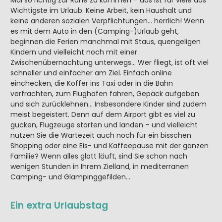
Mal so richtig zur Ruhe zu kommen – das ist für viele das
Wichtigste im Urlaub. Keine Arbeit, kein Haushalt und
keine anderen sozialen Verpflichtungen… herrlich! Wenn
es mit dem Auto in den (Camping-)Urlaub geht,
beginnen die Ferien manchmal mit Staus, quengeligen
Kindern und vielleicht noch mit einer
Zwischenübernachtung unterwegs… Wer fliegt, ist oft viel
schneller und einfacher am Ziel. Einfach online
einchecken, die Koffer ins Taxi oder in die Bahn
verfrachten, zum Flughafen fahren, Gepäck aufgeben
und sich zurücklehnen… Insbesondere Kinder sind zudem
meist begeistert. Denn auf dem Airport gibt es viel zu
gucken, Flugzeuge starten und landen – und vielleicht
nutzen Sie die Wartezeit auch noch für ein bisschen
Shopping oder eine Eis- und Kaffeepause mit der ganzen
Familie? Wenn alles glatt läuft, sind Sie schon nach
wenigen Stunden in Ihrem Zielland, in mediterranen
Camping- und Glampinggefilden…
Ein extra Urlaubstag