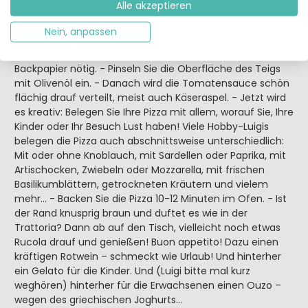
Alle akzeptieren
unseren vorvorletzten Ferien weltmeisterlich beherrscht!
Wenn Sie das nicht so virtuos hinbekommen, nehmen Sie
Nein, anpassen
einfach die Backrolle…. - Legen Sie den Pizzateig auf das
Backblech. Dank des Maismehls ist normalerweise kein
Backpapier nötig. - Pinseln Sie die Oberfläche des Teigs
mit Olivenöl ein. - Danach wird die Tomatensauce schön
flächig drauf verteilt, meist auch Käseraspel. - Jetzt wird
es kreativ: Belegen Sie Ihre Pizza mit allem, worauf Sie, Ihre
Kinder oder Ihr Besuch Lust haben! Viele Hobby-Luigis
belegen die Pizza auch abschnittsweise unterschiedlich:
Mit oder ohne Knoblauch, mit Sardellen oder Paprika, mit
Artischocken, Zwiebeln oder Mozzarella, mit frischen
Basilikumblättern, getrockneten Kräutern und vielem
mehr… - Backen Sie die Pizza 10-12 Minuten im Ofen. - Ist
der Rand knusprig braun und duftet es wie in der
Trattoria? Dann ab auf den Tisch, vielleicht noch etwas
Rucola drauf und genießen! Buon appetito! Dazu einen
kräftigen Rotwein – schmeckt wie Urlaub! Und hinterher
ein Gelato für die Kinder. Und (Luigi bitte mal kurz
weghören) hinterher für die Erwachsenen einen Ouzo –
wegen des griechischen Joghurts…