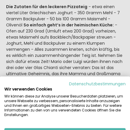
Die Zutaten für den leckeren Pizzateig
- etwa einen
viertel Liter Griechischen Joghurt - 350 Gramm Mehl - 7
Gramm Backpulver - 50 bis 100 Gramm Maismehl -
Olivenöl
So einfach geht’s in der heimischen Küche:
-
Ofen auf 230 Grad (Umluft etwa 200 Grad) vorheizen,
etwas Maismehl aufs Backblech/Backpapier streuen -
Joghurt, Mehl und Backpulver zu einem Klumpen
vermengen - Alles zusammen kneten, schön kräftig, bis
es wirklich ein zusammenhängender Teig ist. Nehmen Sie
sich dafür etwas Zeit! Mario oder Luigi würden ihnen nach
drei oder vier Glas Chianti sicher verraten: Das ist das
ultimative Geheimnis, das ihre Mamma und Großmama
ihnen in alter Familientradition beigebracht hat. Kneten,
Datenschutzbestimmungen
kneten und nochmal kneten! Mit Kraft und einer Prise
Wir verwenden Cookies
Liebe. Das Teigkneten ist vielleicht das allerwichtigste, was
Wir können diese zur Analyse unserer Besucherdaten platzieren, um
Sie diese Woche tun! Ein schöner Nebeneffekt: Das
unsere Webseite zu verbessern, personalisierte Inhalte anzuzeigen
Fitnessstudio kann heute getrost ausfallen! - Lassen Sie
und Ihnen ein großartiges Webseiten-Erlebnis zu bieten. Für weitere
den Teig fünf Minuten ruhen - Rollen Sie den Teig nun
Informationen zu den von uns verwendeten Cookies öffnen Sie die
Einstellungen.
platt aus. Die echten Profis können probieren, den Teig zu
werfen und auf der Faust rund und platt zu bekommen…
Vincenzo aus einem kleinen Dorf bei Rom hat das in