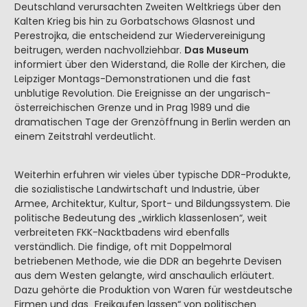
Deutschland verursachten Zweiten Weltkriegs über den
Kalten Krieg bis hin zu Gorbatschows Glasnost und
Perestrojka, die entscheidend zur Wiedervereinigung
beitrugen, werden nachvollziehbar.
Das Museum
informiert über den Widerstand, die Rolle der Kirchen, die
Leipziger Montags-Demonstrationen und die fast
unblutige Revolution. Die Ereignisse an der ungarisch-
österreichischen Grenze und in Prag 1989 und die
dramatischen Tage der Grenzöffnung in Berlin werden an
einem Zeitstrahl verdeutlicht.
Weiterhin erfuhren wir vieles über typische DDR-Produkte,
die sozialistische Landwirtschaft und Industrie, über
Armee, Architektur, Kultur, Sport- und Bildungssystem. Die
politische Bedeutung des „wirklich klassenlosen“, weit
verbreiteten FKK-Nacktbadens wird ebenfalls
verständlich. Die findige, oft mit Doppelmoral
betriebenen Methode, wie die DDR an begehrte Devisen
aus dem Westen gelangte, wird anschaulich erläutert.
Dazu gehörte die Produktion von Waren für westdeutsche
Firmen und das „Freikaufen lassen“ von politischen