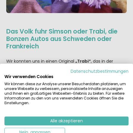
Das Volk fuhr Simson oder Trabi, die
Bonzen Autos aus Schweden oder
Frankreich
Wir konnten uns in einen Original
„Trabi“
, das in der
ehemaligen „Sowjetisch Besetzten Zone“ weit verbreitete
Datenschutzbestimmungen
Auto mit Zweitaktmotor, setzen. Ein DDR-Zweirad und
Wir verwenden Cookies
einer der komfortablen Funktionärsvolvos ließen sich
Wir können diese zur Analyse unserer Besucherdaten platzieren, um
bestaunen.
unsere Webseite zu verbessern, personalisierte Inhalte anzuzeigen
und Ihnen ein großartiges Webseiten-Erlebnis zu bieten. Für weitere
Informationen zu den von uns verwendeten Cookies öffnen Sie die
Einstellungen.
Alle akzeptieren
Nein, anpassen