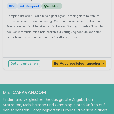
M
Außenpool
Am Meer
Campinplatz Orbitur Gala ist ein gepflegter Campingplatz mitten im
Tannenwald von Lavos, nur wenige Gehminuten von einem hübschen
Sandstrand entfernt.Für einen erfrischenden Sprung ins kühle Nass steht
das Schwimmbad mit Kinderbecken zur Verfügung oder Sie spazieren
einfach zum Meer hinüber, und für Sportfans gibt es h...
Details ansehen
Bei VacanceSelect ansehen »
MIETCARAVAN.COM
Finden und vergleichen Sie das größte Angebot an
Mietzelten, Mobilheimen und Glamping-Unterkünften auf
den schönsten Campingplätzen Europas. Zuverlässig direkt