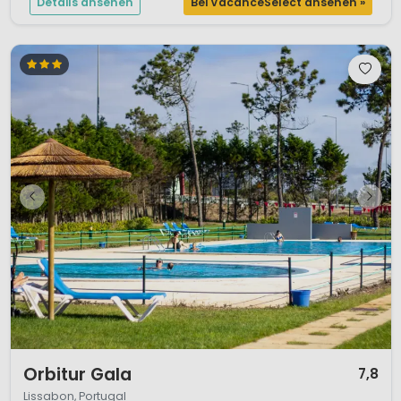
Details ansehen
Bei VacanceSelect ansehen »
1 / 12
Orbitur Gala
7,8
Lissabon, Portugal