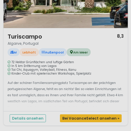
1 / 11
Turiscampo
8,3
Algarve, Portugal
M
Lebhaft
Außenpool
Am Meer
72 Hektar Grünflächen und luftige Gärten
In 5 km Entfernung von Lagos
Tai Chi, Aquagym, Volleyball, Fitness, Kanu
Kinder-Club mit spielerischen Workshops, Spielplatz
Auf der schöner Familiencampingplatz Turiscampo an der prächtigen
portugiesischen Algarve, fehlt es an nichts! Bei so vielen Einrichtungen ist
es fast unmöglich, dass es Ihnen und Ihrer Familie nicht gefällt. Etwa 4 km
westlich von Lagos, im südlichsten Teil von Portugal, befindet sich dieser
Campingpark Turiscampo. In der Nähe findet man herrlich...
Details ansehen
Bei VacanceSelect ansehen »