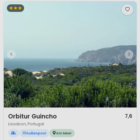
1 / 11
Orbitur Guincho
7,6
Lissabon, Portugal
L
Außenpool
Am Meer