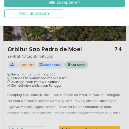
Alle akzeptieren
Nein, anpassen
1 / 12
Orbitur Sao Pedro de Moel
7,4
Zentral Portugal, Portugal
L
Lebhaft
Außenpool
Am Meer
Breiter Sandstrand in ca. 600 m
Schönes Schwimmbad mit Rutschen
Ausflüge nach Porto & Lissabon
Die höchsten Wellen von Portugal
Camping San Pedro de Moel - An der Costa de Prata, im Westen Portugals,
befindet sich dieser schöne Campingplatz. Im Vergleich zur lebendigen
Algarve ist diese Region ruhiger und daher für Naturfreunde bestens
geeignet. Erholung suchende Urlauber werden begeistert davon sein, dass
der Platz mitten in einem friedlichen, schattigen Pinienwäldchen ver...