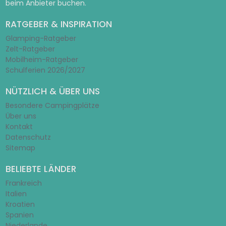
beim Anbieter buchen.
RATGEBER & INSPIRATION
Glamping-Ratgeber
Zelt-Ratgeber
Mobilheim-Ratgeber
Schulferien 2026/2027
NÜTZLICH & ÜBER UNS
Besondere Campingplätze
Über uns
Kontakt
Datenschutz
Sitemap
BELIEBTE LÄNDER
Frankreich
Italien
Kroatien
Spanien
Niederlande