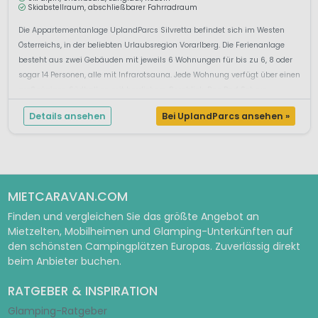
Skiabstellraum, abschließbarer Fahrradraum
Die Appartementanlage UplandParcs Silvretta befindet sich im Westen
Österreichs, in der beliebten Urlaubsregion Vorarlberg. Die Ferienanlage
besteht aus zwei Gebäuden mit jeweils 6 Wohnungen für bis zu 6, 8 oder
sogar 14 Personen, alle mit Infrarotsauna. Jede Wohnung verfügt über einen
großzügigen Südbalkon mit herrlichem Bergblick. Das Dorf Schrun...
Details ansehen
Bei UplandParcs ansehen »
MIETCARAVAN.COM
Finden und vergleichen Sie das größte Angebot an
Mietzelten, Mobilheimen und Glamping-Unterkünften auf
den schönsten Campingplätzen Europas. Zuverlässig direkt
beim Anbieter buchen.
RATGEBER & INSPIRATION
Glamping-Ratgeber