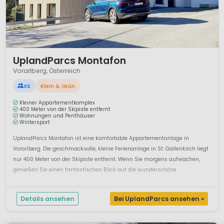
hervorragend präparierter Skipisten und weitere
Wintersportangebote.
1 / 12
UplandParcs Montafon
Vorarlberg, Österreich
XS
Klein & Grün
Kleiner Appartementkomplex
400 Meter von der Skipiste entfernt
Wohnungen und Penthäuser
Wintersport
UplandParcs Montafon ist eine komfortable Appartementanlage in
Vorarlberg. Die geschmackvolle, kleine Ferienanlage in St. Gallenkirch liegt
nur 400 Meter von der Skipiste entfernt. Wenn Sie morgens aufwachen,
genießen Sie einen fantastischen Blick auf die wunderschöne
Berglandschaft des Montafons, dem südlichsten Alpental von Vorarlberg.
Wenn Sie g...
Details ansehen
Bei UplandParcs ansehen »