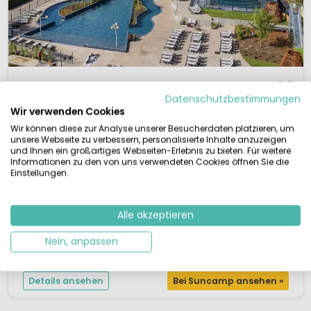
1 / 12
Parc La Clusure
8,2
Datenschutzbestimmungen
Ardennen, Belgien
Wir verwenden Cookies
M
Lebhaft
Innen- & Außenpool
Wir können diese zur Analyse unserer Besucherdaten platzieren, um
unsere Webseite zu verbessern, personalisierte Inhalte anzuzeigen
Im Herzen der Belgischen Ardennen
und Ihnen ein großartiges Webseiten-Erlebnis zu bieten. Für weitere
Ideal für Wanderer und Mountainbiker
Informationen zu den von uns verwendeten Cookies öffnen Sie die
Nervenkitzel für große und kleine „Klettermaxe“
Einstellungen.
Beheiztes Waldschwimmbad mit Kinderbecken
Im Mittelgebirge der Ardennen, nur wenige Autostunden von Rheinland-
Pfalz und Nordrhein-Westfalen entfernt, erreichen Sie diesen vielseitigen
Alle akzeptieren
5-Sterne-Familienpark. BestCamp Parc La Clusure liegt in der ruhigen
Nein, anpassen
Naturlandschaft der Provinz Belgisch Luxemburg. Hier freuen sich Ihre
Kinder über das beheizte Freibad mit Kinderbecken und Babyrutsch...
Details ansehen
Bei Suncamp ansehen »