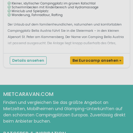
Kleiner, idyllischer Campingplatz im grünen Katschtal
Schwimmbecken mit Kinderbereich und Hydromassage
Miniclub und Spielplatz
Wanderung, Fahrradtour, Rafting
Der Urlaub auf dem familienfreundlichen, naturnahen und komfortablen
Campingplatz Bella Austria führt Sie in die Steiermark – in den kleinen
Alpenort St. Peter am Kammersberg. Der Name von Camping Bella Austria
ist passend ausgesucht. Die Anlage liegt knapp außerhalb des Ortes,
umrahmt von Alpengipfeln, im idyllischen Katschtal. Po...
Details ansehen
Bei Eurocamp ansehen »
MIETCARAVAN.COM
Finden und vergleichen Sie das größte Angebot an
Mietzelten, Mobilheimen und Glamping-Unterkünften auf
den schönsten Campingplätzen Europas. Zuverlässig direkt
beim Anbieter buchen.