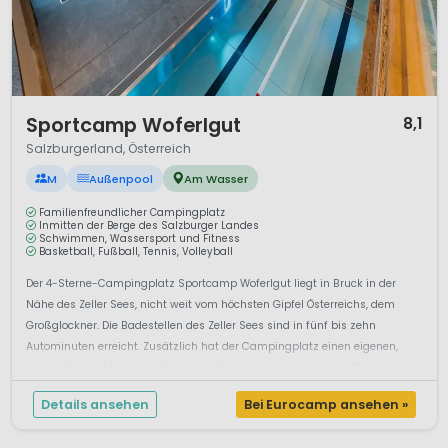
1 / 12
Sportcamp Woferlgut
8,1
Salzburgerland, Österreich
M
Außenpool
Am Wasser
Familienfreundlicher Campingplatz
Inmitten der Berge des Salzburger Landes
Schwimmen, Wassersport und Fitness
Basketball, Fußball, Tennis, Volleyball
Der 4-Sterne-Campingplatz Sportcamp Woferlgut liegt in Bruck in der
Nähe des Zeller Sees, nicht weit vom höchsten Gipfel Österreichs, dem
Großglockner. Die Badestellen des Zeller Sees sind in fünf bis zehn
Autominuten erreicht. Zusätzlich hat der Campingplatz einen eigenen,
kleinen See mit herrlicher Spiel- und Liegewiese. Hier können Sie sich
sonn...
Details ansehen
Bei Eurocamp ansehen »