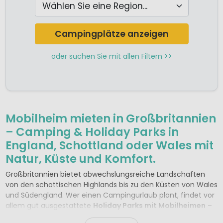
Camping Süd West-England
Camping Süd-England
Camping Wales
Campingplätze anzeigen
oder suchen Sie mit allen Filtern >>
Mobilheim mieten in Großbritannien
– Camping & Holiday Parks in
England, Schottland oder Wales mit
Natur, Küste und Komfort.
Großbritannien bietet abwechslungsreiche Landschaften
von den schottischen Highlands bis zu den Küsten von Wales
und Südengland. Wer einen Campingurlaub plant, findet vor
allem gut ausgestattete
Holiday Parks mit Mobilheimen
–
ideal für Familien und Paare. Viele Anlagen verfügen über