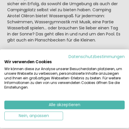
sicher ein Erfolg, da sowohl die Umgebung als auch der
Campingplatz selbst viel zu bieten haben. Camping
Airotel Oléron bietet Wasserspaß für jedermann:
Schwimmen, Wassergymnastik mit Musik, eine Partie
Wasserball spielen... oder brauchen Sie lieber einen Tag
in der Sonne? Das geht alles in und rund um den Pool. Es
gibt auch ein Planschbecken für die Kleinen.
Oléron Camping bietet auch ein gemütliches
Datenschutzbestimmungen
Restaurant mit Terrasse, einen Laden mit
Wir verwenden Cookies
Grundnahrungsmitteln, eine Bar, eine Snack-Bar. Sehr
Wir können diese zur Analyse unserer Besucherdaten platzieren, um
schön: Camping Les Embruns d'Oléron beherbergt auch
unsere Webseite zu verbessern, personalisierte Inhalte anzuzeigen
ein Reitcenter. Dank des Pferdestalls auf dem
und Ihnen ein großartiges Webseiten-Erlebnis zu bieten. Für weitere
Campingplatz haben Sie Möglichkeit, die Insel Oléron mit
Informationen zu den von uns verwendeten Cookies öffnen Sie die
Einstellungen.
seinen Sümpfen und Stränden auf dem Rücken eines
Pferdes zu entdecken. Galoppieren Sie mit einem Pferd
oder Pony über den Strand!
Alle akzeptieren
Die feinen Sandstrände heißen Sie von Sonnenauf- bis
Nein, anpassen
Sonnenuntergang willkommen. Genießen Sie die
Freuden des Surfens, Sporttauchens und anderen