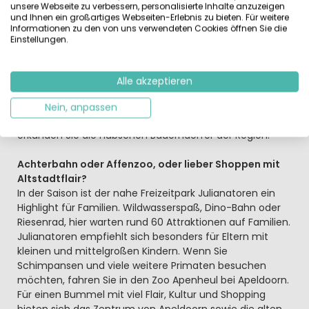
Kein Fahrrad dabei? Kein Problem, einfach eines
unsere Webseite zu verbessern, personalisierte Inhalte anzuzeigen
und Ihnen ein großartiges Webseiten-Erlebnis zu bieten. Für weitere
ausleihen
Informationen zu den von uns verwendeten Cookies öffnen Sie die
An der Rezeption des EuroParcs Beekbergen erhalten Sie
Einstellungen.
Fahrräder, Kinderräder, Mountainbikes und E-Bikes zum
fairen Mietpreis. Die umliegenden Wälder bieten eine
Fülle von Wanderwegen und Radtouren, ob kurz zu
Alle akzeptieren
Picknick- oder Spielplätzen, oder lang, für Sportliche,
Abenteurer und Mountainbiker. Genießen Sie die gute
Nein, anpassen
Waldluft. Entdecken Sie Waldtiere der Hoge Veluwe, oder
erkunden Sie die hübschen Bauerndörfer der Region.
Achterbahn oder Affenzoo, oder lieber Shoppen mit
Altstadtflair?
In der Saison ist der nahe Freizeitpark Julianatoren ein
Highlight für Familien. Wildwasserspaß, Dino-Bahn oder
Riesenrad, hier warten rund 60 Attraktionen auf Familien.
Julianatoren empfiehlt sich besonders für Eltern mit
kleinen und mittelgroßen Kindern. Wenn Sie
Schimpansen und viele weitere Primaten besuchen
möchten, fahren Sie in den Zoo Apenheul bei Apeldoorn.
Für einen Bummel mit viel Flair, Kultur und Shopping
bieten sich das Zentrum von Apeldoorn sowie die alten