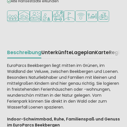
Alte Hansestädte erkunden
In waldreicher Umgebung
Hallenbad
Wellness-Einrichtungen
Empfohlen für kleine Kinder
Viele Sportmöglichkeiten
Golfplatz in der Nähe
WLAN verfügbar
Restaurant oder Pizz
Fahrradverleih
Beschreibung
Unterkünfte
Lageplan
Karte
Region
Beschrijving
EuroParcs Beekbergen liegt mitten im Grünen, im
Waldland der Veluwe, zwischen Beekbergen und Loenen.
Besonders Naturliebhaber und Familien mit kleinen und
mittelgroßen Kindern sind hier genau richtig. Sie logieren
in freistehenden Ferienhäuschen oder -wohnungen,
wunderschön mitten in der Natur gelegen. Vom
Ferienpark können Sie direkt in den Wald oder zum
Wasserfall Loenen spazieren.
Indoor-Schwimmbad, Ruhe, Familienspaß und Genuss
im EuroParcs Beekbergen