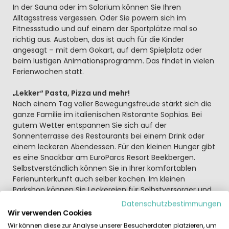
In der Sauna oder im Solarium können Sie Ihren
Alltagsstress vergessen. Oder Sie powern sich im
Fitnessstudio und auf einem der Sportplätze mal so
richtig aus. Austoben, das ist auch für die Kinder
angesagt – mit dem Gokart, auf dem Spielplatz oder
beim lustigen Animationsprogramm. Das findet in vielen
Ferienwochen statt.
„Lekker“ Pasta, Pizza und mehr!
Nach einem Tag voller Bewegungsfreude stärkt sich die
ganze Familie im italienischen Ristorante Sophias. Bei
gutem Wetter entspannen Sie sich auf der
Sonnenterrasse des Restaurants bei einem Drink oder
einem leckeren Abendessen. Für den kleinen Hunger gibt
es eine Snackbar am EuroParcs Resort Beekbergen.
Selbstverständlich können Sie in Ihrer komfortablen
Ferienunterkunft auch selber kochen. Im kleinen
Parkshop können Sie Leckereien für Selbstversorger und
den täglichen Bedarf einkaufen. Für den größeren
Datenschutzbestimmungen
Einkauf geht es ins nahe Beekbergen.
Wir verwenden Cookies
Wir können diese zur Analyse unserer Besucherdaten platzieren, um