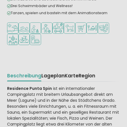
Drei Schwimmbäder und Wellness!
Tanzen, spielen und basteln mit dem Animationsteam
Am Strand und Meer
Freibad
Empfohlen für kleine Kinder
Empfohlen für Teenager
Viele Sportmöglichkeiten
Haustiere erlaubt
Supermarkt/Laden
Restaurant oder Pizz
Animationste
Diskothek
Fahrradverleih
Ladestation für E-Autos
Beschreibung
Lageplan
Karte
Region
Beschrijving
Residence Punta Spin
ist ein internationaler
Campingplatz mit breitem Urlaubsangebot direkt am
Meer (Lagune) und in der Nähe des Städtchens Grado.
Besonders viele Einrichtungen, u. a. ein Fitnessraum mit
Sauna, ein Supermarkt und ein geselliges Restaurant mit
lokalen Spezialitäten; wie Fisch, Pizza und Weinen. Der
Campingplatz liegt etwa drei Kilometer von der alten