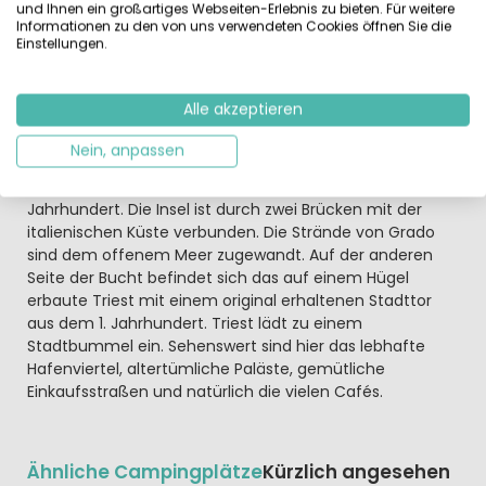
durch seine Kanäle an Venedig (135 km) erinnert, bieten
und Ihnen ein großartiges Webseiten-Erlebnis zu bieten. Für weitere
gemütliche Restaurants frischen Fisch, der ihnen täglich
Informationen zu den von uns verwendeten Cookies öffnen Sie die
Einstellungen.
von den Fischern aus dem Ort geliefert wird. Aquileia, ein
Städtchen mit einem interessanten Dom, ist zehn
Kilometer entfernt. Die Adriatische Küste ist zwischen
Alle akzeptieren
Venedig und Triest von Lagunen und Inseln
gekennzeichnet. Auf einer dieser Inseln liegt Grado mit
Nein, anpassen
seinem historischen Ortskern und einer Kirche mit
wunderschönen byzantinischen Mosaiken aus dem 6.
Jahrhundert. Die Insel ist durch zwei Brücken mit der
italienischen Küste verbunden. Die Strände von Grado
sind dem offenem Meer zugewandt. Auf der anderen
Seite der Bucht befindet sich das auf einem Hügel
erbaute Triest mit einem original erhaltenen Stadttor
aus dem 1. Jahrhundert. Triest lädt zu einem
Stadtbummel ein. Sehenswert sind hier das lebhafte
Hafenviertel, altertümliche Paläste, gemütliche
Einkaufsstraßen und natürlich die vielen Cafés.
Ähnliche Campingplätze
Kürzlich angesehen