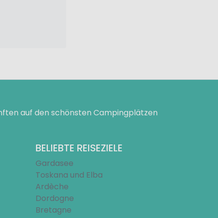
ünften auf den schönsten Campingplätzen
BELIEBTE REISEZIELE
Gardasee
Toskana und Elba
Ardèche
Dordogne
Bretagne