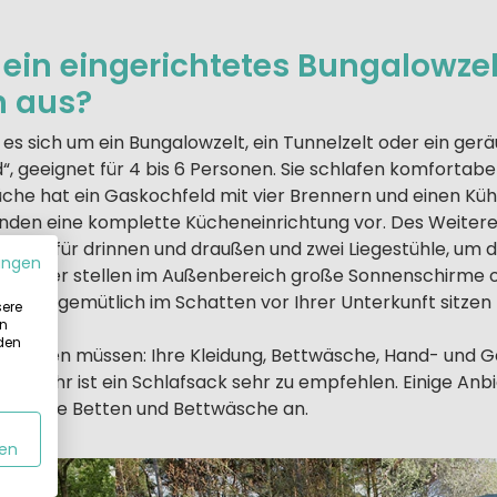
 ein eingerichtetes Bungalowzel
h aus?
es sich um ein Bungalowzelt, ein Tunnelzelt oder ein ger
, geeignet für 4 bis 6 Personen. Sie schlafen komfortabe
üche hat ein Gaskochfeld mit vier Brennern und einen Kü
 finden eine komplette Kücheneinrichtung vor. Des Weiter
tühlen für drinnen und draußen und zwei Liegestühle, um 
ungen
 Anbieter stellen im Außenbereich große Sonnenschirme 
dass Sie gemütlich im Schatten vor Ihrer Unterkunft sitzen
sere
in
 den
nehmen müssen: Ihre Kleidung, Bettwäsche, Hand- und G
Frühjahr ist ein Schlafsack sehr zu empfehlen. Einige Anbi
emachte Betten und Bettwäsche an.
en