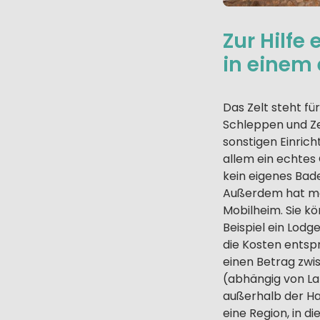
Zur Hilfe
in einem 
Das Zelt steht fü
Schleppen und Ze
sonstigen Einric
allem ein echtes
kein eigenes Bad
Außerdem hat ma
Mobilheim. Sie kö
Beispiel ein Lodg
die Kosten entsp
einen Betrag zw
(abhängig von La
außerhalb der Hau
eine Region, in d