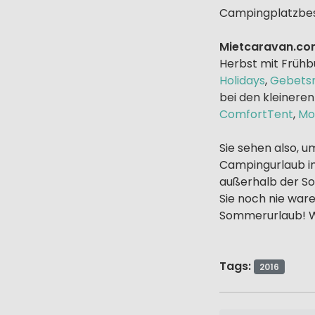
Campingplatzbesit
Mietcaravan.c
Herbst mit Frühb
Holidays
,
Gebetsr
bei den kleinere
ComfortTent
,
Mo
Sie sehen also, u
Campingurlaub in 
außerhalb der So
Sie noch nie war
Sommerurlaub! W
Tags:
2016