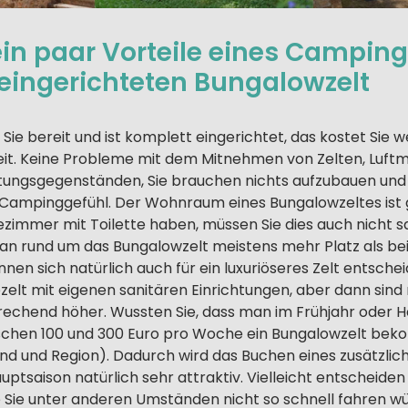
 ein paar Vorteile eines Campin
eingerichteten Bungalowzelt
r Sie bereit und ist komplett eingerichtet, das kostet Sie
it. Keine Probleme mit dem Mitnehmen von Zelten, Luft
htungsgegenständen, Sie brauchen nichts aufzubauen und
 Campinggefühl. Der Wohnraum eines Bungalowzeltes ist g
ezimmer mit Toilette haben, müssen Sie dies auch nicht 
n rund um das Bungalowzelt meistens mehr Platz als be
nnen sich natürlich auch für ein luxuriöseres Zelt entsche
ezelt mit eigenen sanitären Einrichtungen, aber dann sind
rechend höher. Wussten Sie, dass man im Frühjahr oder H
ischen 100 und 300 Euro pro Woche ein Bungalowzelt be
nd und Region). Dadurch wird das Buchen eines zusätzlic
ptsaison natürlich sehr attraktiv. Vielleicht entscheiden 
ie Sie unter anderen Umständen nicht so schnell fahren w