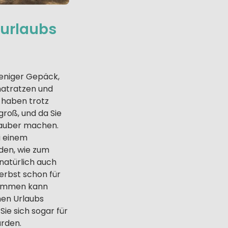
gurlaubs
 weniger Gepäck,
matratzen und
 haben trotz
roß, und da Sie
sauber machen.
i einem
iden, wie zum
 natürlich auch
erbst schon für
kommen kann
hen Urlaubs
Sie sich sogar für
ürden.