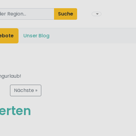
Suche
ebote
Unser Blog
ngurlaub!
Nächste »
werten