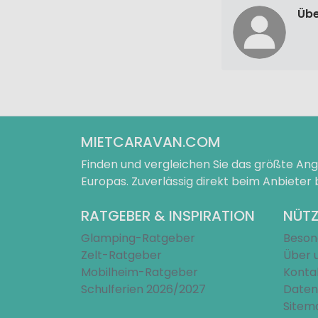
Übe
MIETCARAVAN.COM
Finden und vergleichen Sie das größte A
Europas. Zuverlässig direkt beim Anbieter
RATGEBER & INSPIRATION
NÜTZ
Glamping-Ratgeber
Beson
Zelt-Ratgeber
Über 
Mobilheim-Ratgeber
Konta
Schulferien 2026/2027
Daten
Sitem