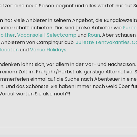
zer: eine neue Saison beginnt und alles wartet nur auf Si
om
hat viele Anbieter in seinem Angebot, die Bungalowzelt
ucherrabatt anbieten. Das sind große Anbieter wie
Euro
oither
,
Vacansoleil
,
Selectcamp
und
Roan
. Aber schauen
n Anbietern von Campingurlaub:
Juliette Tentvakanties
,
C
lecaten
und
Venue Holidays
.
mdenken lohnt sich, vor allem in der Vor- und Nachsaison. 
einem Zelt im Frühjahr/Herbst als günstige Alternative: 
mmerferien einmal auf die Suche nach Abenteuer in einer
en. Und das Schönste: Sie haben immer noch Geld über fü
orauf warten Sie also noch?!