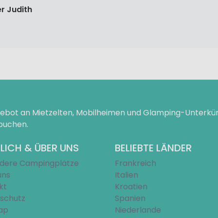
r Judith
ngebot an Mietzelten, Mobilheimen und Glamping-Unterk
 buchen.
LICH & ÜBER UNS
BELIEBTE LÄNDER
dere Campingplätze
Frankreich
uns
Italien
kt
Kroatien
schutz
Spanien
ap
Niederlande