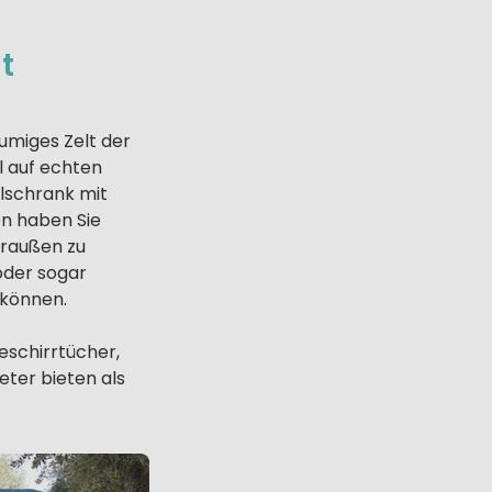
t
äumiges Zelt der
l auf echten
hlschrank mit
en haben Sie
draußen zu
oder sogar
 können.
eschirrtücher,
eter bieten als