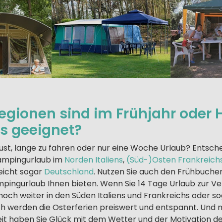
gionen sind im Frühjahr oder 
s geeignet?
ust, lange zu fahren oder nur eine Woche Urlaub? Entsche
Campingurlaub im
Norden Italiens
,
(Süd-)Osten Frankreich
leicht sogar
Deutschland
. Nutzen Sie auch den Frühbucher
pingurlaub Ihnen bieten. Wenn Sie 14 Tage Urlaub zur V
noch weiter in den Süden Italiens und Frankreichs oder s
ch werden die Osterferien preiswert und entspannt. Und 
it haben Sie Glück mit dem Wetter und der Motivation d