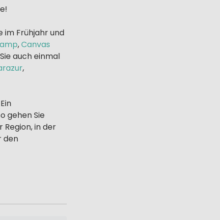
e!
e im Frühjahr und
camp
,
Canvas
 Sie auch einmal
arazur
,
Ein
So gehen Sie
 Region, in der
r den