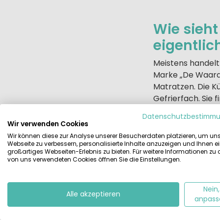
Wie sieht
eigentlic
Meistens handelt 
Marke „De Waard“
Matratzen. Die K
Gefrierfach. Sie
einen Tisch mit S
Datenschutzbestimm
relaxen. Diverse
Wir verwenden Cookies
Pavillons auf, so
Wir können diese zur Analyse unserer Besucherdaten platzieren, um un
Webseite zu verbessern, personalisierte Inhalte anzuzeigen und Ihnen e
großartiges Webseiten-Erlebnis zu bieten. Für weitere Informationen zu
Was Sie noch mit
von uns verwendeten Cookies öffnen Sie die Einstellungen.
Bettlaken und im 
Service schon g
Nein,
Alle akzeptieren
anpass