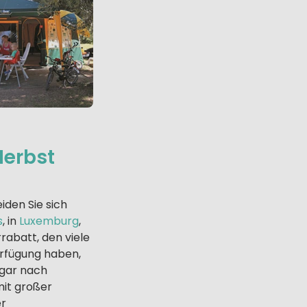
Herbst
iden Sie sich
s
, in
Luxemburg
,
rabatt, den viele
erfügung haben,
ogar nach
mit großer
er