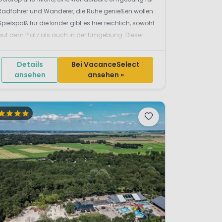
Radfahrer und Wanderer, die Ruhe genießen wollen.
Spielspaß für die kinder gibt es hier reichlich, sowohl
auf dem Platz als auch in der Umgebung. Dieser
großzügig angelegte Familienpark bietet
freistehende Ferien...
Details
Bei VacanceSelect
ansehen
ansehen »