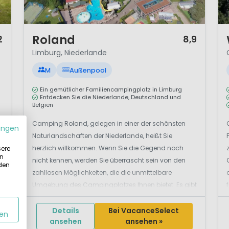
1 / 12
1 
Roland
2
8,9
Limburg, Niederlande
M
Außenpool
Ein gemütlicher Familiencampingplatz in Limburg
Entdecken Sie die Niederlande, Deutschland und
Belgien
Camping Roland, gelegen in einer der schönsten
ungen
Naturlandschaften der Niederlande, heißt Sie
herzlich willkommen. Wenn Sie die Gegend noch
sere
in
nicht kennen, werden Sie überrascht sein von den
 den
zahllosen Möglichkeiten, die die unmittelbare
Umgebung des Campingplatzes Ihnen bietet. Es gibt
zum Beispiel die Maasdünen, die schönen Wälder,
die Heidefelder und...
Details
Bei VacanceSelect
en
ansehen
ansehen »