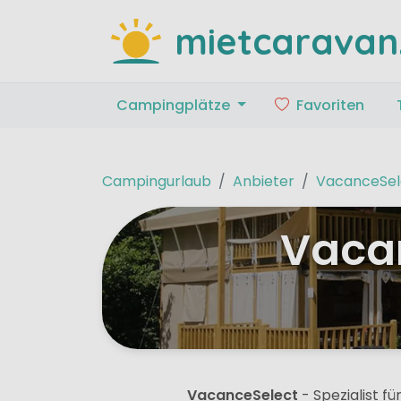
mietcaravan
Campingplätze
Favoriten
Campingurlaub
Anbieter
VacanceSel
Vacan
VacanceSelect
- Spezialist f