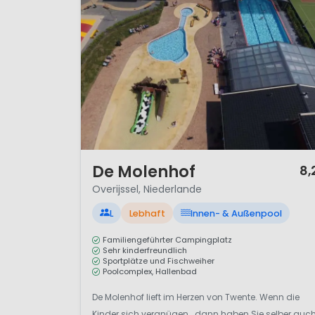
1 / 12
De Molenhof
8,
Overijssel, Niederlande
L
Lebhaft
Innen- & Außenpool
Familiengeführter Campingplatz
Sehr kinderfreundlich
Sportplätze und Fischweiher
Poolcomplex, Hallenbad
De Molenhof lieft im Herzen von Twente. Wenn die
Kinder sich vergnügen.. dann haben Sie selber auc