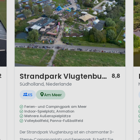
1 / 12
1 
Strandpark Vlugtenburg
2
8,8
Südholland, Niederlande
XS
Am Meer
Ferien- und Campingpark am Meer
Indoor-Spielplatz, Animation
Mehrere Außenspielplätze
Volleyballfeld, Panna-Fußballfeld
Der Strandpark Vlugtenburg ist ein charmanter 3-
h
Sterne-Campingplatz und Ferienpark. Er heißt Sie