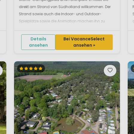
direkt am Strand von Südholland willkommen. Der
Strand sowie auch die Indoor- und Outdoor-
Spielplätze sowie die Animation machen ihn zu
einem Top-Reiseziel für Familien.Strandpark
Vlugtenburg – mit Kindern im Urlaub in Holland am
Details
Bei VacanceSelect
StrandMöchten Sie mit I...
ansehen
ansehen »