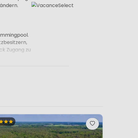
Ländern.
wimmingpool.
zbesitzern,
ick Zugang zu