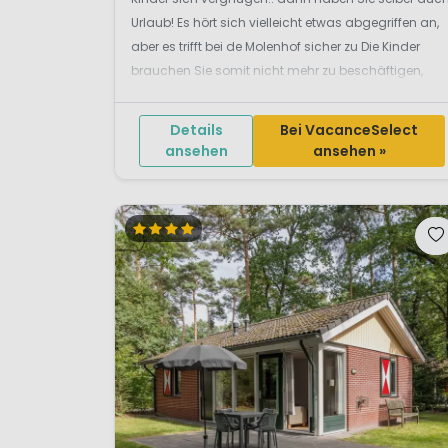
Urlaub! Es hört sich vielleicht etwas abgegriffen an,
aber es trifft bei de Molenhof sicher zu Die Kinder
brauchen Sie somit nicht mehr zu beschäftigen,
aber die Eltern haben hier auch Urlaub. Die Kinder
können in einem der 34 Spi...
Details
Bei VacanceSelect
ansehen
ansehen »