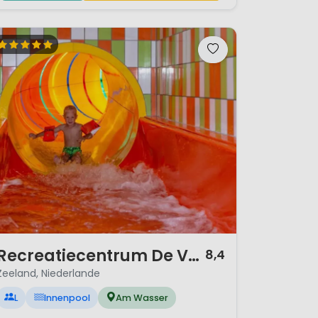
/ 12
Recreatiecentrum De Vogel
8,4
Zeeland, Niederlande
L
Innenpool
Am Wasser