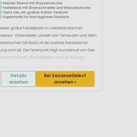
Kleinen Strand mit Wasserrutsche
Hallenbad mit Stromschnellen und Wasserrutsche
Ganz neu, ein großes Indoor-Zentrum
Supermarkt für Ihre täglichen Einkäufe
Dieser große Freizeitpark im niederländischen
Zeeuws-Vlaanderen, unweit von Terneuzen und dem
historischen Ort Hulst, ist ein wahres Paradies für
jung und alt. Der Ferienpark liegt wundervoll am See
'De Groot Vogel'. Die Stellplätze sind großzügig
bemessen, und die vielen Bäume und Büsche
verleihen ihm ein ...
Details
Bei VacanceSelect
ansehen
ansehen »