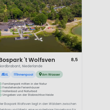
/ 12
Bospark 't Wolfsven
8,5
Nordbrabant, Niederlande
XL
Innenpool
Am Wasser
Familienpark mitten in der Natur
Freistehende Ferienhäuser
Hallenbad und Naturbad
Umgeben von der Stabrechtse Heide
Der Bospark Wolfsven liegt in den Wäldern zwischen
Geldrop und Mierlo, eine wunderbare Umgebung für