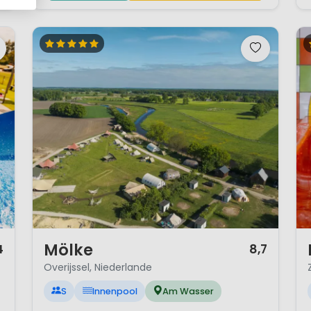
1 / 12
1 
Mölke
4
8,7
Overijssel, Niederlande
S
Innenpool
Am Wasser