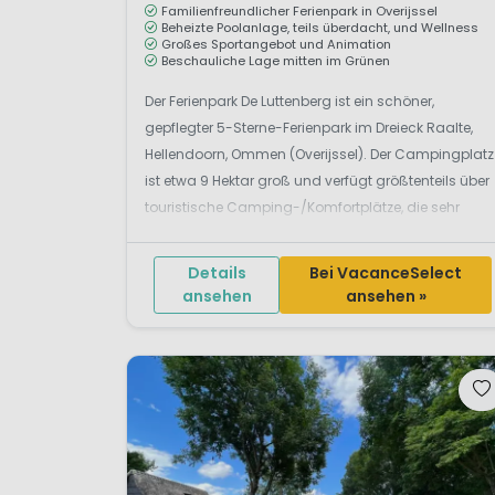
Familienfreundlicher Ferienpark in Overijssel
Beheizte Poolanlage, teils überdacht, und Wellness
Großes Sportangebot und Animation
Beschauliche Lage mitten im Grünen
Der Ferienpark De Luttenberg ist ein schöner,
gepflegter 5-Sterne-Ferienpark im Dreieck Raalte,
Hellendoorn, Ommen (Overijssel). Der Campingplatz
ist etwa 9 Hektar groß und verfügt größtenteils über
touristische Camping-/Komfortplätze, die sehr
schön auf dem leicht hügeligen Gelände gelegen
sind. ...
Details
Bei VacanceSelect
ansehen
ansehen »