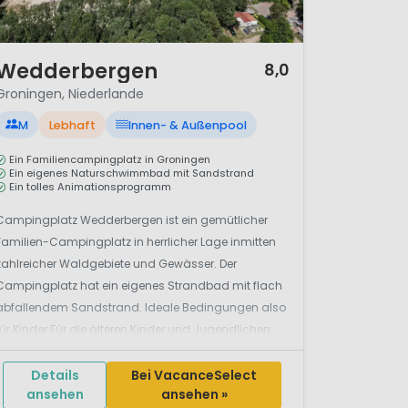
/ 12
Wedderbergen
8,0
Groningen, Niederlande
M
Lebhaft
Innen- & Außenpool
Ein Familiencampingplatz in Groningen
Ein eigenes Naturschwimmbad mit Sandstrand
Ein tolles Animationsprogramm
Campingplatz Wedderbergen ist ein gemütlicher
Familien-Campingplatz in herrlicher Lage inmitten
zahlreicher Waldgebiete und Gewässer. Der
Campingplatz hat ein eigenes Strandbad mit flach
abfallendem Sandstrand. Ideale Bedingungen also
für Kinder.Für die älteren Kinder und Jugendlichen:
am See werden zahlreiche Aktivitä...
Details
Bei VacanceSelect
ansehen
ansehen »