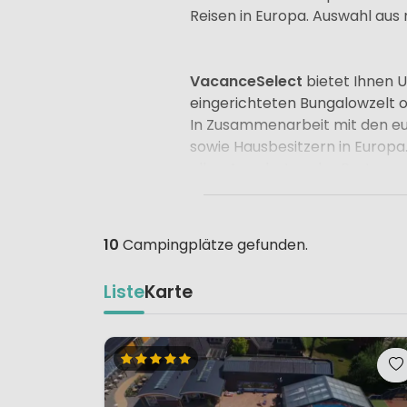
Reisen in Europa. Auswahl aus 
VacanceSelect
bietet Ihnen U
eingerichteten Bungalowzelt od
In Zusammenarbeit mit den eu
sowie Hausbesitzern in Europa
allen Angeboten der Partner.
10
Campingplätze gefunden.
Liste
Karte