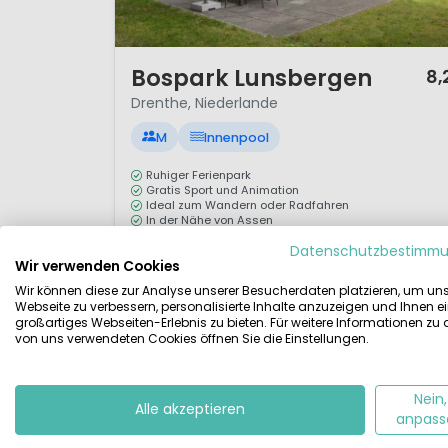
1 / 10
Bospark Lunsbergen
8,
Drenthe, Niederlande
M
Innenpool
Ruhiger Ferienpark
Gratis Sport und Animation
Ideal zum Wandern oder Radfahren
In der Nähe von Assen
Datenschutzbestimm
Direkt neben dem schönen Naturgebiet Gieten-
Wir verwenden Cookies
Borger lieg der Campingplatz Bospark Lunsbergen.
Wir können diese zur Analyse unserer Besucherdaten platzieren, um un
Durch die schöne Umgebung ist es ein
Webseite zu verbessern, personalisierte Inhalte anzuzeigen und Ihnen e
großartiges Webseiten-Erlebnis zu bieten. Für weitere Informationen zu
hervorragender Ort zum Entspannen und
von uns verwendeten Cookies öffnen Sie die Einstellungen.
Abschalten. Im Bospark Lunsbergen gibt es für Jung
und Alt eine Menge zu entdecken! Der Park ist ruhig
Nein,
und großzügig angelegt und damit das ideale
Alle akzeptieren
Details
Bei VacanceSelect
anpass
Urlaubszi...
ansehen
ansehen »