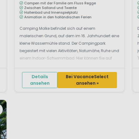
Campen mit der Familie am Fluss Regge
Zwischen Salland und Twente
Hallenbad und Innenspielplatz
Animation in den holländischen Ferien
Camping Molke befindet sich auf einem
malerischen Grund, auf dem im 16. Jahrhundert eine
kleine Wassermühle stand. Der Campingpark
begeistert mit vielen Aktivitäten, Naturnähe, Ruhe und
einem Indoor-Schwimmbad. Hier können Sie auf
Stellplätzen oder in Mietunterkünften Urlaub
genießen.Camping Molke – an k&uu...
Details
Bei VacanceSelect
ansehen
ansehen »