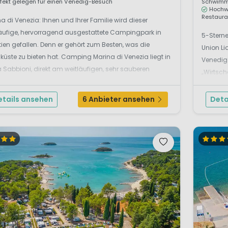
rfekt gelegen für einen Venedig-Besuch
Schwimm
Hochwe
Restaura
a di Venezia: Ihnen und Ihrer Familie wird dieser
läufige, hervorragend ausgestattete Campingpark in
5-Sterne
ien gefallen. Denn er gehört zum Besten, was die
Union Li
küste zu bieten hat. Camping Marina di Venezia liegt in
Venedig 
 Sabbioni, direkt am weitläufigen, sehr sauberen
„Wirtsch
trand (der flach ins Meer abfällt), wie S...
der Auto
entwicke
etails ansehen
6 Anbieter ansehen
Deta