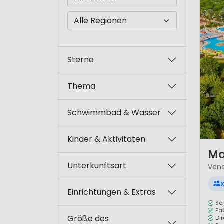
Sterne
Thema
Schwimmbad & Wasser
Kinder & Aktivitäten
1 / 12
Ma
Unterkunftsart
Vene
X
Einrichtungen & Extras
So
Fa
Größe des
Di