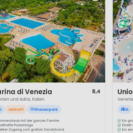
1 / 12
rina di Venezia
Unio
8,4
tien und Adria, Italien
Venetie
L
Lebhaft
Wasserpark
XL
mmerurlaub mit der ganzen Familie
Ein gr
belhafte Poolanlage
Direkt
rekter Zugang zum großen Sandstrand
Ein ei