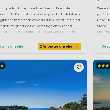
ing Isuledda liegt direkt am Meer im Nordosten
Wie ein 
niens. Der Küstenstreifen wird wegen des kristallklaren,
große Ca
isgrün schimmernden Wassers auch Costa Smeralda,
Kiesel- 
agdküste genannt. Der Campingplatz Isuledda
Sterne-C
det sich auf einer Halbinsel am Golf von Arzachena
bietet I
en im Nationalpark Maddalena. Ein unverbauter
und erh
lick führt auf die vorgel...
Touristen
etails ansehen
2 Anbieter ansehen
Deta