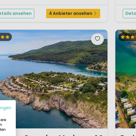
 hübschen, schmalen Halbinsel. D...
Das Camp
Familien
etails ansehen
4 Anbieter ansehen
Deta
ungen
sere
in
 den
1 / 12