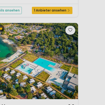
ingresort ist ein ideales Reiseziel für aktive
.Fam...
ils ansehen
1 Anbieter ansehen