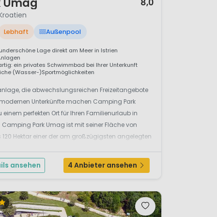
k Umag
8,0
 Kroatien
Lebhaft
Außenpool
underschöne Lage direkt am Meer in Istrien
Anlagen
artig: ein privates Schwimmbad bei Ihrer Unterkunft
iche (Wasser-)Sportmöglichkeiten
anlage, die abwechslungsreichen Freizeitangebote
 modernen Unterkünfte machen Camping Park
einem perfekten Ort für Ihren Familienurlaub in
. Camping Park Umag ist mit seiner Fläche von
 120 Hektar einer der am großzügigsten angelegten
lätze an der Adriaküste. Luxusca...
ils ansehen
4 Anbieter ansehen