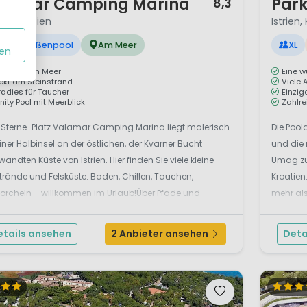
lamar Camping Marina
Par
8,3
en, Kroatien
Istrien,
Außenpool
Am Meer
XL
en
mping am Meer
Eine w
rekt am Steinstrand
Viele 
radies für Taucher
Einzig
inity Pool mit Meerblick
Zahlre
4 Sterne-Platz Valamar Camping Marina liegt malerisch
Die Pool
iner Halbinsel an der östlichen, der Kvarner Bucht
und die
andten Küste von Istrien. Hier finden Sie viele kleine
Umag zu 
trände und Felsküste. Baden, Chillen, Tauchen,
Kroatien
orcheln – willkommen im Urlaub!Über Pfade und
mehr als
en erreichen Sie romantische Buchten. ...
Campingp
etails ansehen
2 Anbieter ansehen
Deta