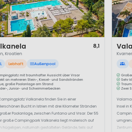
1 / 12
lkanela
Val
8,1
en, Kroatien
Kvarner
L
Lebhaft
Außenpool
L
mpingplatz mit traumhafter Aussicht über Vrsar
Großer
rekt an mehreren Stein-, Kiesel- und Sandstränden
Sehr k
ue, große Poolanlage am Strand
Traumh
nder-, Junior- und Schwimmerbecken
Zwei 
ampingplatz Valkanela finden Sie in einer
Valamar
rschönen Bucht in Istrien mit drei Kilometer Stränden
Insel in
großer Poolanlage, zwischen Funtana und Vrsar. Der 55
Camping
ar große Campingpark Valkanela liegt malerisch auf
umgrenzt
 hügeligen, naturnah gestalteten Gelände, teils auf
Zentrum 