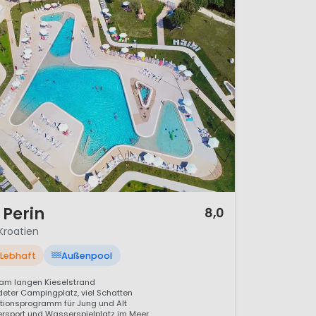
Perin
8,0
 Kroatien
Lebhaft
Außenpool
 am langen Kieselstrand
eter Campingplatz, viel Schatten
ionsprogramm für Jung und Alt
sport und Wasserspielplatz im Meer