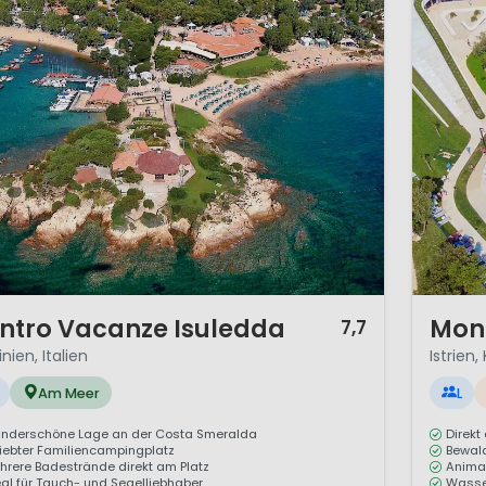
1 / 12
ntro Vacanze Isuledda
Mon 
7,7
nien, Italien
Istrien,
Am Meer
L
nderschöne Lage an der Costa Smeralda
Direkt
liebter Familiencampingplatz
Bewald
hrere Badestrände direkt am Platz
Animat
eal für Tauch- und Segelliebhaber
Wasser