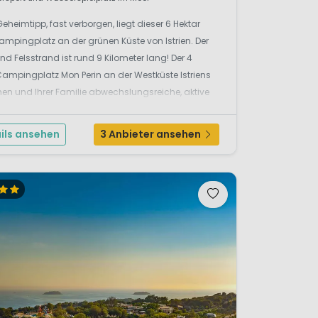
Geheimtipp, fast verborgen, liegt dieser 6 Hektar
mpingplatz an der grünen Küste von Istrien. Der
und Felsstrand ist rund 9 Kilometer lang! Der 4
ampingplatz Mon Perin an der Westküste Istriens
hnen und Ihrer Familie abwechslungsreiche, aktive
olsame Ferien, angenehm abseits von den Haupt-
strö...
ils ansehen
3 Anbieter ansehen