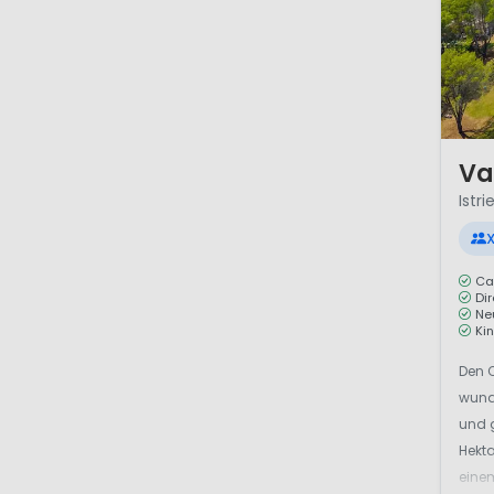
1 / 12
Va
Istri
X
Ca
Di
Ne
Ki
Den C
wunde
und 
Hekt
einem