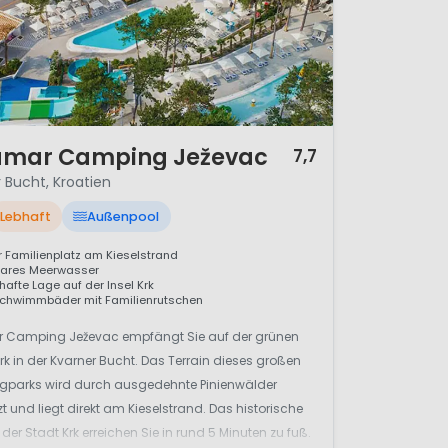
amar Camping Ježevac
7,7
 Bucht, Kroatien
Lebhaft
Außenpool
 Familienplatz am Kieselstrand
lares Meerwasser
afte Lage auf der Insel Krk
Schwimmbäder mit Familienrutschen
 Camping Ježevac empfängt Sie auf der grünen
 Krk in der Kvarner Bucht. Das Terrain dieses großen
parks wird durch ausgedehnte Pinienwälder
 und liegt direkt am Kieselstrand. Das historische
der Stadt Krk erreichen Sie in rund 5 Minuten zu fuß.