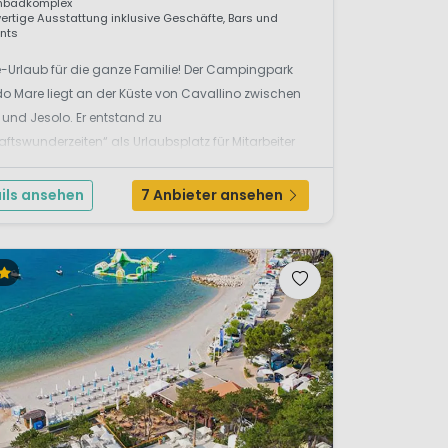
badkomplex
rtige Ausstattung inklusive Geschäfte, Bars und
nts
-Urlaub für die ganze Familie! Der Campingpark
do Mare liegt an der Küste von Cavallino zwischen
und Jesolo. Er entstand zu
aftswunderzeiten“ als Urlaubsplatz für Mitarbeiter
 Union (später Audi) und ihre Familien. Union Lido
lte sich zu einem der führenden Camping...
ils ansehen
7 Anbieter ansehen