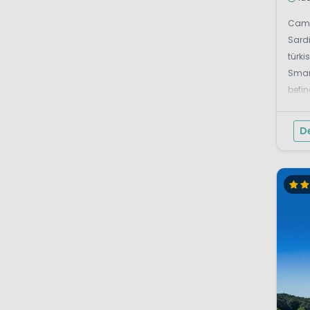
Camp
Sardi
türk
Smar
befin
mitt
Fernb
D