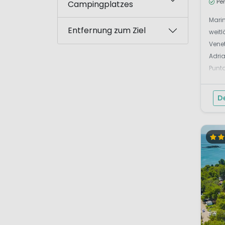
Pe
Campingplatzes
Marin
Entfernung zum Ziel
weit
Venet
Adria
Punta
Sands
D