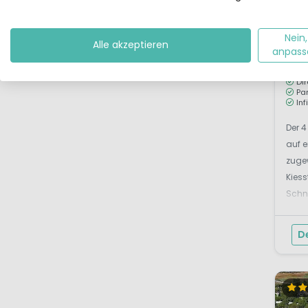
Va
Istri
Nein,
Alle akzeptieren
L
anpass
Ca
Di
Pa
Inf
Der 
auf e
zugew
Kiess
Schn
Trepp
D