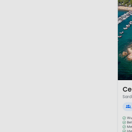
1 / 12
Ce
Sardi
L
Wu
Be
Me
Id