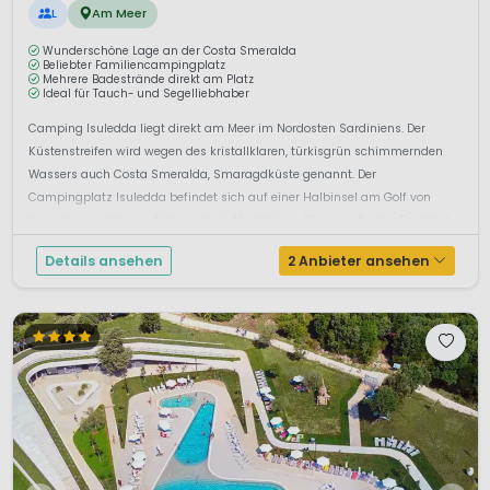
L
Am Meer
Wunderschöne Lage an der Costa Smeralda
Beliebter Familiencampingplatz
Mehrere Badestrände direkt am Platz
Ideal für Tauch- und Segelliebhaber
Camping Isuledda liegt direkt am Meer im Nordosten Sardiniens. Der
Küstenstreifen wird wegen des kristallklaren, türkisgrün schimmernden
Wassers auch Costa Smeralda, Smaragdküste genannt. Der
Campingplatz Isuledda befindet sich auf einer Halbinsel am Golf von
Arzachena mitten im Nationalpark Maddalena. Ein unverbauter Fernblick
führt auf die vorgel...
Details ansehen
2 Anbieter ansehen