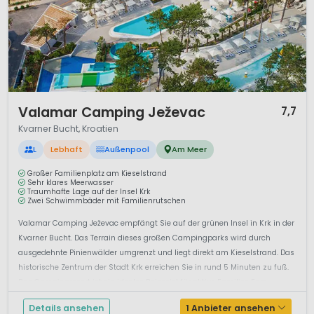
1 / 12
Valamar Camping Ježevac
7,7
Kvarner Bucht, Kroatien
L
Lebhaft
Außenpool
Am Meer
Großer Familienplatz am Kieselstrand
Sehr klares Meerwasser
Traumhafte Lage auf der Insel Krk
Zwei Schwimmbäder mit Familienrutschen
Valamar Camping Ježevac empfängt Sie auf der grünen Insel in Krk in der
Kvarner Bucht. Das Terrain dieses großen Campingparks wird durch
ausgedehnte Pinienwälder umgrenzt und liegt direkt am Kieselstrand. Das
historische Zentrum der Stadt Krk erreichen Sie in rund 5 Minuten zu fuß.
Das Campingresort ist ein ideales Reiseziel für aktive Familien.Fam...
Details ansehen
1 Anbieter ansehen