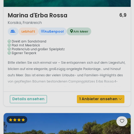
1 / 12
Marina d'Erba Rossa
6,9
Korsika, Frankreich
L
Lebhaft
Außenpool
Am Meer
Direkt am Sandstrand
Pool mit Meerblick
Piratenclub und großer Spielplatz
Eigener Tierpark
Bitte stellen Sie sich einmal vor – Sie entspannen sich auf dem Liegestuhl,
blicken auf eine elegante, großzügig angelegte Poolanlage… und hinauf
aufs Meer. Das ist eines der vielen Urlaubs- und Familien-Highlights des
von gepflegten Bäumen bestandenen Campingplatzes Erba Rossa.4-
Sterne-Camping im Badeparadies Ghisonaccia an Korsikas OstküsteWenn
S...
Details ansehen
1 Anbieter ansehen