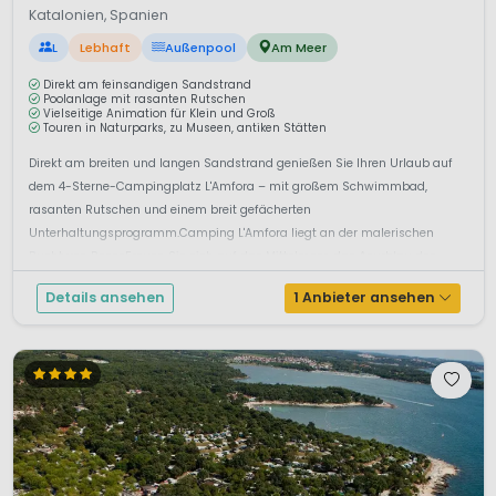
Katalonien, Spanien
L
Lebhaft
Außenpool
Am Meer
Direkt am feinsandigen Sandstrand
Poolanlage mit rasanten Rutschen
Vielseitige Animation für Klein und Groß
Touren in Naturparks, zu Museen, antiken Stätten
Direkt am breiten und langen Sandstrand genießen Sie Ihren Urlaub auf
dem 4-Sterne-Campingplatz L'Amfora – mit großem Schwimmbad,
rasanten Rutschen und einem breit gefächerten
Unterhaltungsprogramm.Camping L'Amfora liegt an der malerischen
Bucht von RosesFreuen Sie sich auf das Mittelmeer, das Azurblau des
sauberen Wassers in...
Details ansehen
1 Anbieter ansehen