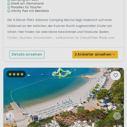
Direkt am Steinstrand
Paradies für Taucher
Infinity Pool mit Meerblick
Der 4 Sterne-Platz Valamar Camping Marina liegt malerisch auf einer
Halbinsel an der östlichen, der Kvarner Bucht zugewandten Küste von
Istrien. Hier finden Sie viele kleine Kiesstrände und Felsküste. Baden,
Chillen, Tauchen, Schnorcheln – willkommen im Urlaub!Über Pfade und
Treppen erreichen Sie romantische Buchten. ...
Details ansehen
2 Anbieter ansehen