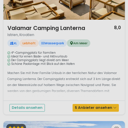
1 / 12
Valamar Camping Lanterna
8,0
Istrien, Kroatien
XL
Lebhaft
Wasserpark
Am Meer
4*-Campingplatz für Familien
Ideal für einen Bade- und Aktivurlaub
Der Campingplatz liegt direkt am Meer
Schöne Poolanlage mit Blick auf den Hafen
Machen Sie mit Ihrer Familie Urlaub in der herrlichen Natur des Valamar
Camping Lanterna. Der Campingplatz erstreckt sich auf 3 km Länge direkt
an der Meeresküste auf halbem Wege zwischen Novigrad und Porec. Sie
werden von den geräumigen Parzellen, diversen Themendörfern mit
modern eingerichteten Camping Home sowie von den exklu...
Details ansehen
5 Anbieter ansehen