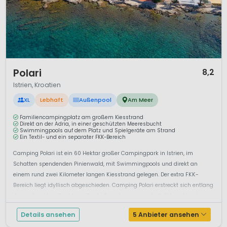
1 / 12
Polari
8,2
Istrien, Kroatien
XL
Lebhaft
Außenpool
Am Meer
Familiencampingplatz am großem Kiesstrand
Direkt an der Adria, in einer geschützten Meeresbucht
Swimmingpools auf dem Platz und Spielgeräte am Strand
Ein Textil- und ein separater FKK-Bereich
Camping Polari ist ein 60 Hektar großer Campingpark in Istrien, im
Schatten spendenden Pinienwald, mit Swimmingpools und direkt an
einem rund zwei Kilometer langen Kiesstrand gelegen. Der extra FKK-
Bereich liegt idyllisch abgeschieden. Camping Polari erstreckt sich entlang
der malerischen Bucht von Punta Eva, etwa zweieinhalb Kilometer sü...
Details ansehen
5 Anbieter ansehen