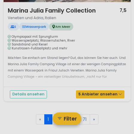
1 / 12
Marina Julia Family Collection
7,5
Venetien und Adria, Italien
S
Wasserpark
Am Meer
Olympiapool mit Sprungturm
Wasserspielplatz, Wasserrutschen, River
Sandstrand und Kiesel
Kunstrasen-Fußballplatz und mehr
Möchten Sie einfach am Strand liegen? Gut, das können Sie hier auch. Und
Marina Julia Family Camping Village ist einer der wenigen Campingplätze
mit einem Wasserpark in Friaul Julisch Venetien. Marina Julia Family
Camping Village – ein vielseitiger Urlaubstraum, „nicht nur für
Romeos“Erstmal ab ins Pool vergn&u...
Details ansehen
5 Anbieter ansehen
Filter
«
1
2
3
...
71
»