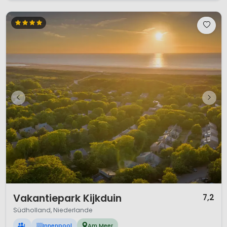
1 / 12
Vakantiepark Kijkduin
7,2
Südholland, Niederlande
L
Innenpool
Am Meer