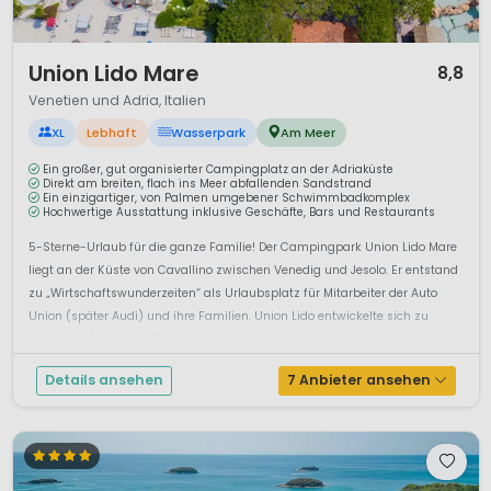
1 / 12
Union Lido Mare
8,8
Venetien und Adria, Italien
XL
Lebhaft
Wasserpark
Am Meer
Ein großer, gut organisierter Campingplatz an der Adriaküste
Direkt am breiten, flach ins Meer abfallenden Sandstrand
Ein einzigartiger, von Palmen umgebener Schwimmbadkomplex
Hochwertige Ausstattung inklusive Geschäfte, Bars und Restaurants
5-Sterne-Urlaub für die ganze Familie! Der Campingpark Union Lido Mare
liegt an der Küste von Cavallino zwischen Venedig und Jesolo. Er entstand
zu „Wirtschaftswunderzeiten“ als Urlaubsplatz für Mitarbeiter der Auto
Union (später Audi) und ihre Familien. Union Lido entwickelte sich zu
einem der führenden Camping...
Details ansehen
7 Anbieter ansehen