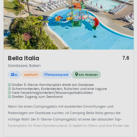
1 / 12
Bella Italia
7,6
Gardasee, Italien
XL
Lebhaft
Wasserpark
Am Wasser
Großer 5-Sterne-Familienplatz direkt am Gardasee
Schwimmbecken, Kinderbecken, Rutschen und eine Lagune
Viele Freizeitmöglichkeiten/Wassersportaktivitäten
Direkter Zugang zum Seestrand
Wenn Sie einen Campingplatz mit exzellenten Einrichtungen und
Poolanlagen am Gardasee suchen, ist Camping Bella Italia genau die
richtige Wahl. Der 5-Sterne-Campingplatz ist einer der absoluten Top-
Ferienparks für Ihren Familienurlaub. Er bietet für Eltern und ihre Kinder die
ideale Mischung aus Erholung, Aktivitäten und Urlaubsspa&s...