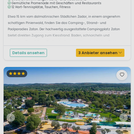
Gemütliche Promenade mit Geschäften und Restaurants
12 Hart-Tennisplätze, Tauchen, Fitness
Etwa 15 km vom dalmatinischen Städtchen Zadar, in einem angenehm
schattigen Pinienwald, finden Sie das Camping-, Strand- und
Poolparadies Zaton. Der hochwertig ausgestattete Campingplatz Zaton
bietet direkten Zugang zum Kiesstrand. Baden, schnorcheln und
planschen Sie mit Ihren Kindern im fast glasklaren, in leichtem Türkis
schimmernden W...
Details ansehen
3 Anbieter ansehen