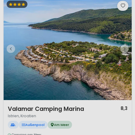
1 / 12
Valamar Camping Marina
8,3
Istrien, Kroatien
L
Außenpool
Am Meer
Camping am Meer