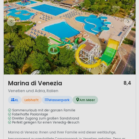
1 / 12
Marina di Venezia
8,4
Venetien und Adria, Italien
XL
Lebhaft
Wasserpark
Am Meer
Sommerurlaub mit der ganzen Familie
Fabelhafte Poolanlage
Direkter Zugang zum großen Sandstrand
Perfekt gelegen für einen Venedig-Besuch
Marina di Venezia: Ihnen und Ihrer Familie wird dieser weitläufige,
hervorragend ausgestattete Campingpark in Venetien gefallen. Denn er