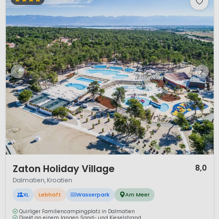
1 / 12
Zaton Holiday Village
8,0
Dalmatien, Kroatien
XL
Lebhaft
Wasserpark
Am Meer
Quirliger Familiencampingplatz in Dalmatien
Direkt an einem langen Sand- und Kieselstrand