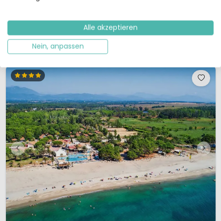
Komfort, für Wasserspaß, Sport und Spiel?Herzlich willkommen im
Valamar Camping Istra!Der 5-Sterne-Ferienpark liegt auf einer Halbinsel
in der Nähe von Funtana, nicht weit von Pore...
Alle akzeptieren
Details ansehen
1 Anbieter ansehen
Nein, anpassen