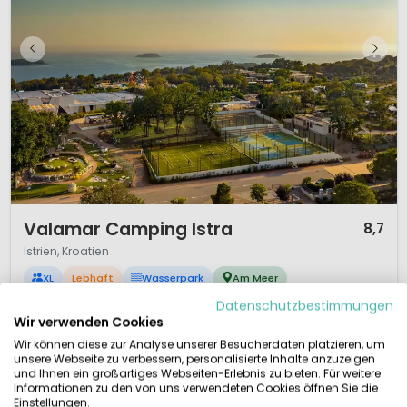
1 / 12
Valamar Camping Istra
8,7
Istrien, Kroatien
XL
Lebhaft
Wasserpark
Am Meer
Datenschutzbestimmungen
Top-Campingplatz in Istrien
Wir verwenden Cookies
Wasserpark mit Rutschen
Multifunktions-Sportplatz
Wir können diese zur Analyse unserer Besucherdaten platzieren, um
Animation für Jung und Alt
unsere Webseite zu verbessern, personalisierte Inhalte anzuzeigen
und Ihnen ein großartiges Webseiten-Erlebnis zu bieten. Für weitere
Ein moderner Spitzencampingplatz mit einem zwei Kilometer langen
Informationen zu den von uns verwendeten Cookies öffnen Sie die
Kiesstrand an der Küste von Istrien – mit vielen Einrichtungen für Ihren
Einstellungen.