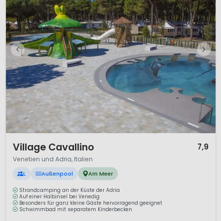
1 / 12
Village Cavallino
7,9
Venetien und Adria, Italien
L
Außenpool
Am Meer
Strandcamping an der Küste der Adria
Auf einer Halbinsel bei Venedig
Besonders für ganz kleine Gäste hervorragend geeignet
Schwimmbad mit separatem Kinderbecken