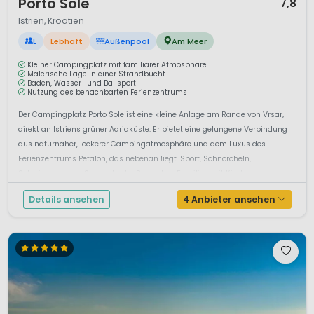
Porto Sole
7,8
Istrien, Kroatien
L
Lebhaft
Außenpool
Am Meer
Kleiner Campingplatz mit familiärer Atmosphäre
Malerische Lage in einer Strandbucht
Baden, Wasser- und Ballsport
Nutzung des benachbarten Ferienzentrums
Der Campingplatz Porto Sole ist eine kleine Anlage am Rande von Vrsar,
direkt an Istriens grüner Adriaküste. Er bietet eine gelungene Verbindung
aus naturnaher, lockerer Campingatmosphäre und dem Luxus des
Ferienzentrums Petalon, das nebenan liegt. Sport, Schnorcheln,
Schwimmen und SonnenbadenBesonders Familien mit Kindern
genie&szli...
Details ansehen
4 Anbieter ansehen