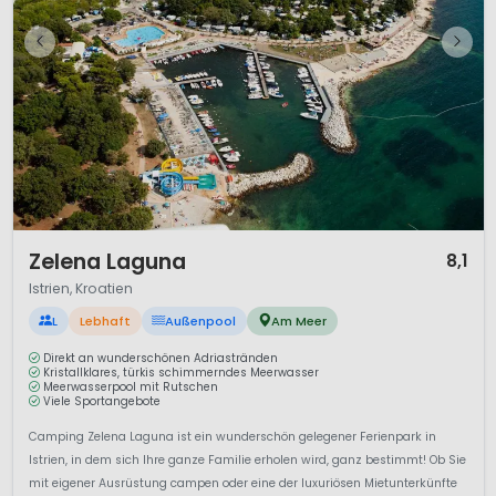
1 / 12
Zelena Laguna
8,1
Istrien, Kroatien
L
Lebhaft
Außenpool
Am Meer
Direkt an wunderschönen Adriastränden
Kristallklares, türkis schimmerndes Meerwasser
Meerwasserpool mit Rutschen
Viele Sportangebote
Camping Zelena Laguna ist ein wunderschön gelegener Ferienpark in
Istrien, in dem sich Ihre ganze Familie erholen wird, ganz bestimmt! Ob Sie
mit eigener Ausrüstung campen oder eine der luxuriösen Mietunterkünfte