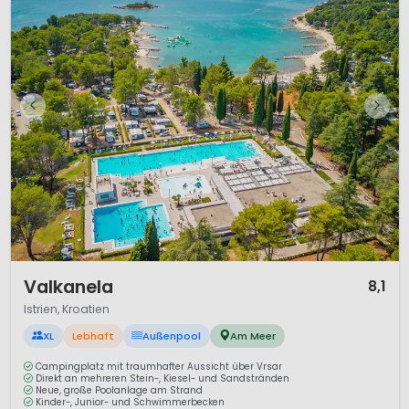
1 / 12
Valkanela
8,1
Istrien, Kroatien
XL
Lebhaft
Außenpool
Am Meer
Campingplatz mit traumhafter Aussicht über Vrsar
Direkt an mehreren Stein-, Kiesel- und Sandstränden
Neue, große Poolanlage am Strand
Kinder-, Junior- und Schwimmerbecken