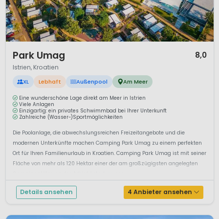
1 / 12
Park Umag
8,0
Istrien, Kroatien
XL
Lebhaft
Außenpool
Am Meer
Eine wunderschöne Lage direkt am Meer in Istrien
Viele Anlagen
Einzigartig: ein privates Schwimmbad bei Ihrer Unterkunft
Zahlreiche (Wasser-)Sportmöglichkeiten
Die Poolanlage, die abwechslungsreichen Freizeitangebote und die
modernen Unterkünfte machen Camping Park Umag zu einem perfekten
Ort für Ihren Familienurlaub in Kroatien. Camping Park Umag ist mit seiner
Fläche von mehr als 120 Hektar einer der am großzügigsten angelegten
Campingplätze an der Adriaküste. Luxusca...
Details ansehen
4 Anbieter ansehen