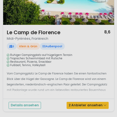
1 / 12
Le Camp de Florence
8,6
Midi-Pyrénées, Frankreich
S
Klein & Grün
Außenpool
Ruhiger Campingplatz auf hügeligem Terrain
Tropisches Schwimmbad mit Rutsche
Restaurant, Pizzeria, Snackbar
Fußball, Tennis, Volleyball
Vom Campingplatz Le Camp de Florence haben Sie einen fantastischen
Blick über die Hügel der Gascogne. Le Camp de Florence wird von einem
begeisterten, niederländisch-englischen Paar geleitet. Der Campingplatz
mit Poolanlage wurde rund um ein liebevolles restauriertes Bauernhaus
angelegt. Le Camp de Florence bezaubert mit einer entspannten, familien...
Details ansehen
2 Anbieter ansehen