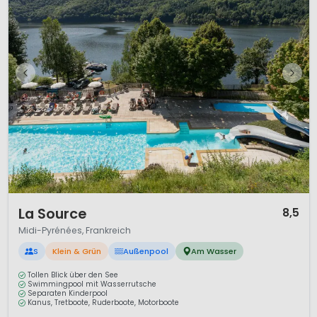
1 / 9
La Source
8,5
Midi-Pyrénées, Frankreich
S
Klein & Grün
Außenpool
Am Wasser
Tollen Blick über den See
Swimmingpool mit Wasserrutsche
Separaten Kinderpool
Kanus, Tretboote, Ruderboote, Motorboote