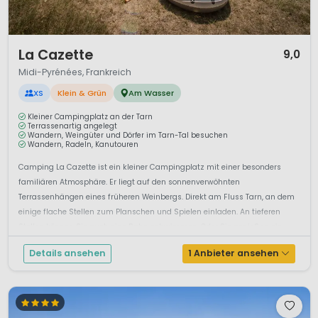
1 / 12
La Cazette
9,0
Midi-Pyrénées, Frankreich
XS
Klein & Grün
Am Wasser
Kleiner Campingplatz an der Tarn
Terrassenartig angelegt
Wandern, Weingüter und Dörfer im Tarn-Tal besuchen
Wandern, Radeln, Kanutouren
Camping La Cazette ist ein kleiner Campingplatz mit einer besonders
familiären Atmosphäre. Er liegt auf den sonnenverwöhnten
Terrassenhängen eines früheren Weinbergs. Direkt am Fluss Tarn, an dem
einige flache Stellen zum Planschen und Spielen einladen. An tieferen
Stellen können Sie auch eine Bahn schwimmen. Oder Sie genießen ein
idyllisches Pickn...
Details ansehen
1 Anbieter ansehen