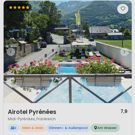
1 / 12
Airotel Pyrénées
7,9
Midi-Pyrénées, Frankreich
S
Klein & Grün
Innen- & Außenpool
Am Wasser