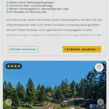
Neben einem Nationalpark gelegen
Zahlreiche Rad- und Wanderwege
Kleiner Campingplatz in überwältigender Lage
Ein Paradies für Naturfreunde
Sind Sie auf der Suche nach einem guten Campingplatz, auf dem Sie sich
völlig entspannen, aber auch einen luxuriösen Campingurlaub genießen
können? Airotel Pyrenees ist ein gemütlicher Campingplatz in einer
beeindruckenden Umgebung. Wie der Name schon sagt, befindet sich der
Campingplatz in den Pyrenäen in Frankreich....
Details ansehen
1 Anbieter ansehen