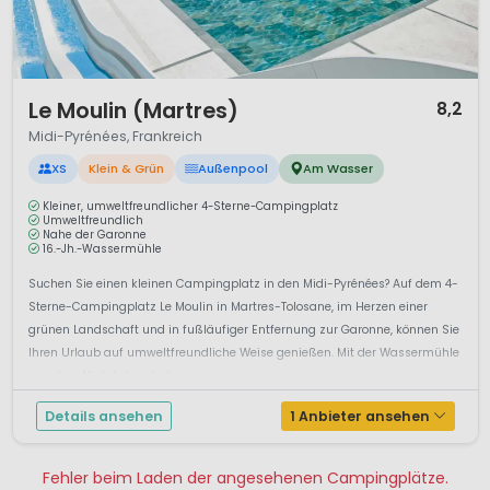
1 / 12
Le Moulin (Martres)
8,2
Midi-Pyrénées, Frankreich
XS
Klein & Grün
Außenpool
Am Wasser
Kleiner, umweltfreundlicher 4-Sterne-Campingplatz
Umweltfreundlich
Nahe der Garonne
16.-Jh.-Wassermühle
Suchen Sie einen kleinen Campingplatz in den Midi-Pyrénées? Auf dem 4-
Sterne-Campingplatz Le Moulin in Martres-Tolosane, im Herzen einer
grünen Landschaft und in fußläufiger Entfernung zur Garonne, können Sie
Ihren Urlaub auf umweltfreundliche Weise genießen. Mit der Wassermühle
aus dem 16. Jahrhundert ...
Details ansehen
1 Anbieter ansehen
Fehler beim Laden der angesehenen Campingplätze.