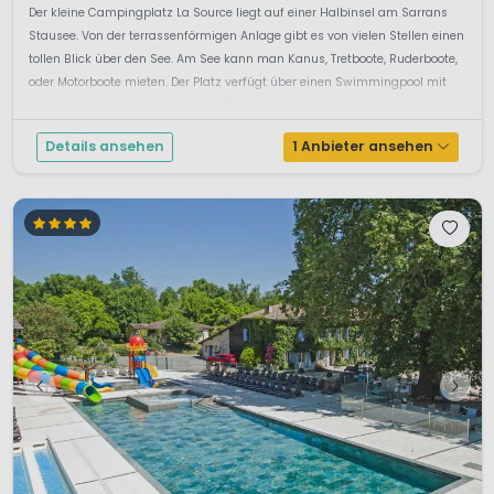
Der kleine Campingplatz La Source liegt auf einer Halbinsel am Sarrans
Stausee. Von der terrassenförmigen Anlage gibt es von vielen Stellen einen
tollen Blick über den See. Am See kann man Kanus, Tretboote, Ruderboote,
oder Motorboote mieten. Der Platz verfügt über einen Swimmingpool mit
einer großen Wasserrutsche von 40 M...
Details ansehen
1 Anbieter ansehen