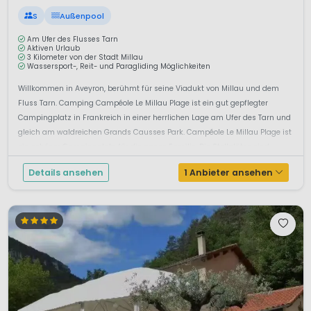
S
Außenpool
Am Ufer des Flusses Tarn
Aktiven Urlaub
3 Kilometer von der Stadt Millau
Wassersport-, Reit- und Paragliding Möglichkeiten
Willkommen in Aveyron, berühmt für seine Viadukt von Millau und dem
Fluss Tarn. Camping Campéole Le Millau Plage ist ein gut gepflegter
Campingplatz in Frankreich in einer herrlichen Lage am Ufer des Tarn und
gleich am waldreichen Grands Causses Park. Campéole Le Millau Plage ist
ein schöner Campingplatz für die ganze Familie. Die Stellplätze sind ...
Details ansehen
1 Anbieter ansehen