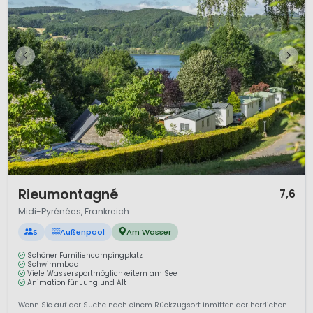
Herz, was willst du mehr?
1 / 12
Rieumontagné
7,6
Midi-Pyrénées, Frankreich
S
Außenpool
Am Wasser
Schöner Familiencampingplatz
Schwimmbad
Viele Wassersportmöglichkeitem am See
Animation für Jung und Alt
Wenn Sie auf der Suche nach einem Rückzugsort inmitten der herrlichen