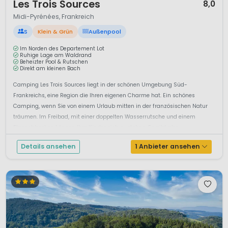
Les Trois Sources
8,0
Midi-Pyrénées, Frankreich
S
Klein & Grün
Außenpool
Im Norden des Departement Lot
Ruhige Lage am Waldrand
Beheizter Pool & Rutschen
Direkt am kleinen Bach
Camping Les Trois Sources liegt in der schönen Umgebung Süd-
Frankreichs, eine Region die Ihren eigenen Charme hat. Ein schönes
Camping, wenn Sie von einem Urlaub mitten in der französischen Natur
träumen. Im Freibad, mit einer doppelten Wasserrutsche und einem
Planschbecken können Ihre Kinder sich austoben. Es gibt abe...
Details ansehen
1 Anbieter ansehen