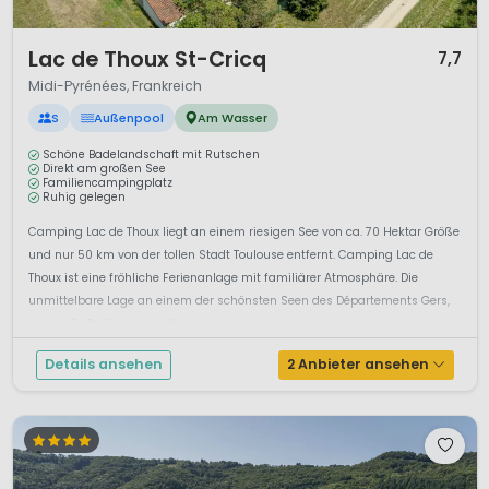
1 / 10
Lac de Thoux St-Cricq
7,7
Midi-Pyrénées, Frankreich
S
Außenpool
Am Wasser
Schöne Badelandschaft mit Rutschen
Direkt am großen See
Familiencampingplatz
Ruhig gelegen
Camping Lac de Thoux liegt an einem riesigen See von ca. 70 Hektar Größe
und nur 50 km von der tollen Stadt Toulouse entfernt. Camping Lac de
Thoux ist eine fröhliche Ferienanlage mit familiärer Atmosphäre. Die
unmittelbare Lage an einem der schönsten Seen des Départements Gers,
der große Poolbereich mit ...
Details ansehen
2 Anbieter ansehen