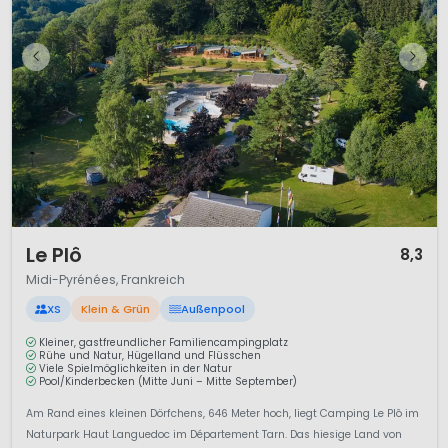
1 / 12
Le Plô
8,3
Midi-Pyrénées, Frankreich
XS
Klein & Grün
Außenpool
Kleiner, gastfreundlicher Familiencampingplatz
Rühe und Natur, Hügelland und Flüsschen
Viele Spielmöglichkeiten in der Natur
Pool/Kinderbecken (Mitte Juni – Mitte September)
Am Rand eines kleinen Dörfchens, 646 Meter hoch, liegt Camping Le Plô im
Naturpark Haut Languedoc im Département Tarn. Das hiesige Land von